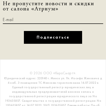
Не пропустите новости и скидки
от салона «Атриум»
Подписаться
© 2026 ООО «КераСмарт».
Юридический адрес: 220140 г. Минск ул. Ул. Иосифа Жиновича д
4 каб. 3 помещение ТС
Минским горисполкомом 14.07.2022 в
Единый государственный регистр
юридических лиц и
индивидуальных предпринимателей внесена запись о
государственной регистрации юридического лица за No
193635857.
Свидетельство о государственной регистрации: No
193635857 от 14.07.2022. УНП 193635857.
Режим работы: Пн-сб.