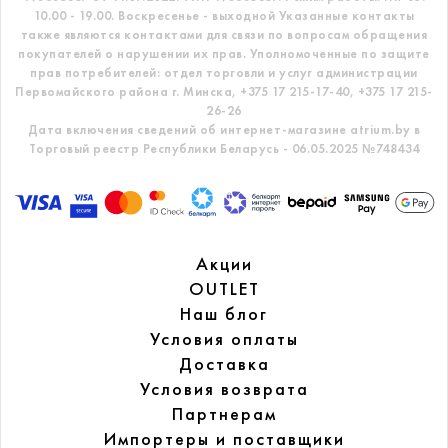
10.00 - 19.00. Воскресенье - выходной
Указанные контакты
также являются контактами для связи по вопросам обращения
покупателей о нарушении их прав.
Уполномоченные по защите
прав потребителей: отдел торговли и услуг администрации
Первомайского района г. Минска,
+375 17 215-17-40, +375 17 215-
26-26
Дата включения сведений об интернет-магазине atrium.by в
Торговый реестр Республики Беларусь - 06.05.2025 №748434
Акции
OUTLET
Наш блог
Условия оплаты
Доставка
Условия возврата
Партнерам
Импортеры и поставщики