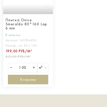
Плитка Onice
Smeraldo 80*160 Lap
6 mm
В наличии
Артикул:
169286486
Размер, см:
80 х 160
199,00 РУБ/М²
412,00 РУБ/М²
м²
В корзину