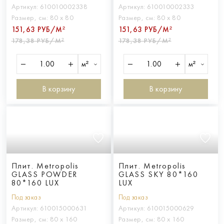
Артикул:
610010002338
Артикул:
610010002333
Размер, см:
80 х 80
Размер, см:
80 х 80
151,63 РУБ/М²
151,63 РУБ/М²
178,38 РУБ/М²
178,38 РУБ/М²
м²
м²
В корзину
В корзину
Плит. Metropolis
Плит. Metropolis
GLASS POWDER
GLASS SKY 80*160
80*160 LUX
LUX
Под заказ
Под заказ
Артикул:
610015000631
Артикул:
610015000629
Размер, см:
80 х 160
Размер, см:
80 х 160