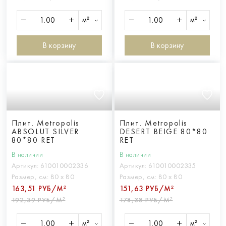
м²
м²
В корзину
В корзину
Плит. Metropolis
Плит. Metropolis
ABSOLUT SILVER
DESERT BEIGE 80*80
80*80 RET
RET
В наличии
В наличии
Артикул:
610010002336
Артикул:
610010002335
Размер, см:
80 х 80
Размер, см:
80 х 80
163,51 РУБ/М²
151,63 РУБ/М²
192,39 РУБ/М²
178,38 РУБ/М²
м²
м²