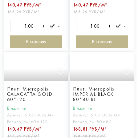
140,47 РУБ/М²
140,47 РУБ/М²
165,26 РУБ/М²
165,26 РУБ/М²
м²
м²
В корзину
В корзину
Плит. Metropolis
Плит. Metropolis
CALACATTA GOLD
IMPERIAL BLACK
60*120
80*80 RET
В наличии
В наличии
Артикул:
610010002347
Артикул:
610010002339
Размер, см:
60 х 120
Размер, см:
80 х 80
140,47 РУБ/М²
168,81 РУБ/М²
165,26 РУБ/М²
198,58 РУБ/М²