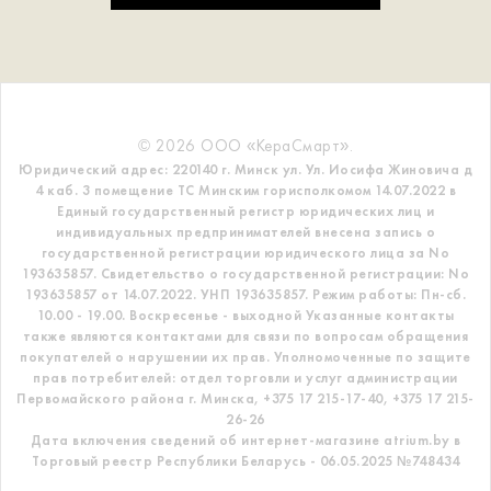
© 2026 ООО «КераСмарт».
Юридический адрес: 220140 г. Минск ул. Ул. Иосифа Жиновича д
4 каб. 3 помещение ТС
Минским горисполкомом 14.07.2022 в
Единый государственный регистр
юридических лиц и
индивидуальных предпринимателей внесена запись о
государственной регистрации юридического лица за No
193635857.
Свидетельство о государственной регистрации: No
193635857 от 14.07.2022. УНП 193635857.
Режим работы: Пн-сб.
10.00 - 19.00. Воскресенье - выходной
Указанные контакты
также являются контактами для связи по вопросам обращения
покупателей о нарушении их прав.
Уполномоченные по защите
прав потребителей: отдел торговли и услуг администрации
Первомайского района г. Минска,
+375 17 215-17-40, +375 17 215-
26-26
Дата включения сведений об интернет-магазине atrium.by в
Торговый реестр Республики Беларусь - 06.05.2025 №748434