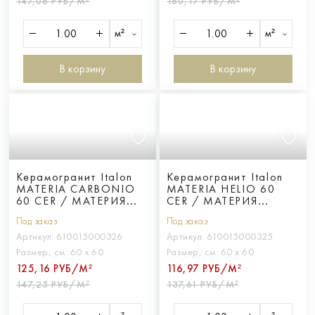
147,06 РУБ/М²
160,17 РУБ/М²
м²
м²
В корзину
В корзину
Керамогранит Italon
Керамогранит Italon
MATERIA CARBONIO
MATERIA HELIO 60
60 CER / МАТЕРИЯ
CER / МАТЕРИЯ
КАРБОНИО 60 ПАТ
ХЕЛИО 60 ПАТ
Под заказ
Под заказ
Артикул:
610015000326
Артикул:
610015000325
Размер, см:
60 х 60
Размер, см:
60 х 60
125,16 РУБ/М²
116,97 РУБ/М²
147,25 РУБ/М²
137,61 РУБ/М²