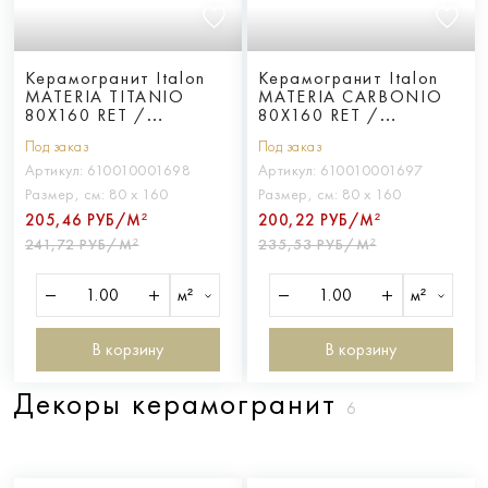
Керамогранит Italon
Керамогранит Italon
MATERIA TITANIO
MATERIA CARBONIO
80X160 RET /
80X160 RET /
МАТЕРИЯ ТИТАНИО
МАТЕРИЯ КАРБОНИО
Под заказ
Под заказ
80X160 RET
80X160 RET
Артикул:
610010001698
Артикул:
610010001697
Размер, см:
80 х 160
Размер, см:
80 х 160
205,46 РУБ/М²
200,22 РУБ/М²
241,72 РУБ/М²
235,53 РУБ/М²
м²
м²
В корзину
В корзину
Декоры керамогранит
6