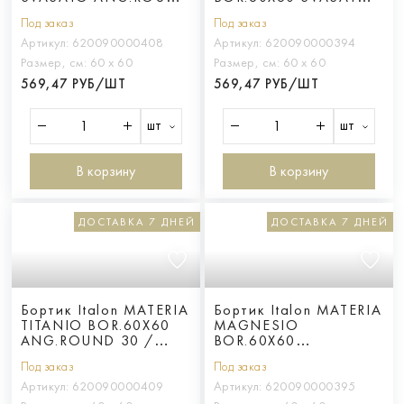
30 / ТИТАНИО
ANG.ROUND 30 /
Под заказ
Под заказ
БОРT.60X60 С
МАГНЕЗИО
ВЫЕМ.УГЛ.ЗАКР.30
БОРT.60X60 С
Артикул:
620090000408
Артикул:
620090000394
ВЫЕМ.УГЛ.ЗАКР.30
Размер, см:
60 х 60
Размер, см:
60 х 60
569,47 РУБ/ШТ
569,47 РУБ/ШТ
шт
шт
В корзину
В корзину
ДОСТАВКА 7 ДНЕЙ
ДОСТАВКА 7 ДНЕЙ
Бортик Italon MATERIA
Бортик Italon MATERIA
TITANIO BOR.60X60
MAGNESIO
ANG.ROUND 30 /
BOR.60X60
ТИТАНИО 60X60
ANG.ROUND 30 /
Под заказ
Под заказ
УГЛ.ЗАКР.30
МАГНЕЗИО 60X60
УГЛ.ЗАКР.30
Артикул:
620090000409
Артикул:
620090000395