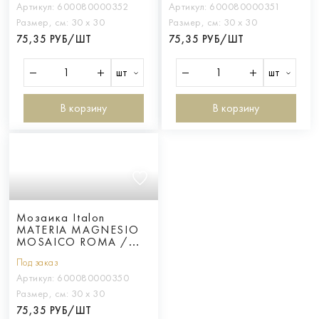
Артикул:
600080000352
Артикул:
600080000351
Размер, см:
30 х 30
Размер, см:
30 х 30
75,35 РУБ/ШТ
75,35 РУБ/ШТ
шт
шт
В корзину
В корзину
Мозаика Italon
MATERIA MAGNESIO
MOSAICO ROMA /
МАТЕРИЯ МАГНЕЗИО
Под заказ
РОМА
Артикул:
600080000350
Размер, см:
30 х 30
75,35 РУБ/ШТ