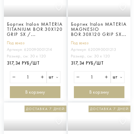
Бортик Italon MATERIA
Бортик Italon MATERIA
TITANIUM BOR.30X120
MAGNESIO
GRIP SX /
BOR.30X120 GRIP SX /
МАТ.ТИТАНИО 30X120
МАТ.МАГНЕЗИО
Под заказ
Под заказ
ГРИП ЛЕВ
30X120 ГРИП ЛЕВ
Артикул:
620090001214
Артикул:
620090001213
Размер, см:
30 х 120
Размер, см:
30 х 120
317,34 РУБ/ШТ
317,34 РУБ/ШТ
шт
шт
В корзину
В корзину
ДОСТАВКА 7 ДНЕЙ
ДОСТАВКА 7 ДНЕЙ