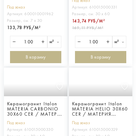
Под заказ
Под заказ
Артикул:
610015000331
Артикул:
600010001962
Размер, см:
30 х 60
Размер, см:
7 х 30
143,74 РУБ/М²
133,78 РУБ/М²
169,11 РУБ/М²
м²
м²
В корзину
В корзину
Керамогранит Italon
Керамогранит Italon
MATERIA CARBONIO
MATERIA HELIO 30X60
30X60 CER / МАТЕРИЯ
CER / МАТЕРИЯ
КАРБОНИО 30X60
ХЕЛИО 30X60 ПАТ
Под заказ
Под заказ
ПАТ
Артикул:
610015000330
Артикул:
610015000329