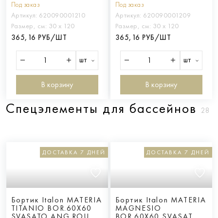
Под заказ
Под заказ
30X120 ГРИП
Артикул:
620090001210
Артикул:
620090001209
Размер, см:
30 х 120
Размер, см:
30 х 120
365,16 РУБ/ШТ
365,16 РУБ/ШТ
шт
шт
В корзину
В корзину
Cпецэлементы для бассейнов
28
ДОСТАВКА 7 ДНЕЙ
ДОСТАВКА 7 ДНЕЙ
Бортик Italon MATERIA
Бортик Italon MATERIA
TITANIO BOR.60X60
MAGNESIO
SVASATO ANG.ROUND
BOR.60X60 SVASATO