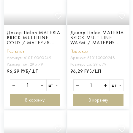
Декор Italon MATERIA
Декор Italon MATERIA
BRICK MULTILINE
BRICK MULTILINE
COLD / МАТЕРИЯ
WARM / МАТЕРИЯ
БРИК МУЛЬТИЛАЙН
БРИК МУЛЬТИЛАЙН
Под заказ
Под заказ
КОЛД
ВОРМ
Артикул:
610110000249
Артикул:
610110000248
Размер, см:
29 х 79
Размер, см:
29 х 79
96,29 РУБ/ШТ
96,29 РУБ/ШТ
шт
шт
В корзину
В корзину