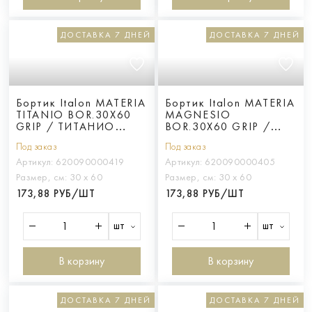
ДОСТАВКА 7 ДНЕЙ
ДОСТАВКА 7 ДНЕЙ
Бортик Italon MATERIA
Бортик Italon MATERIA
TITANIO BOR.30X60
MAGNESIO
GRIP / ТИТАНИО
BOR.30X60 GRIP /
БОРT.30X60 ГРИП
МАГНЕЗИО
Под заказ
Под заказ
БОРT.30X60 ГРИП
Артикул:
620090000419
Артикул:
620090000405
Размер, см:
30 х 60
Размер, см:
30 х 60
173,88 РУБ/ШТ
173,88 РУБ/ШТ
шт
шт
В корзину
В корзину
ДОСТАВКА 7 ДНЕЙ
ДОСТАВКА 7 ДНЕЙ