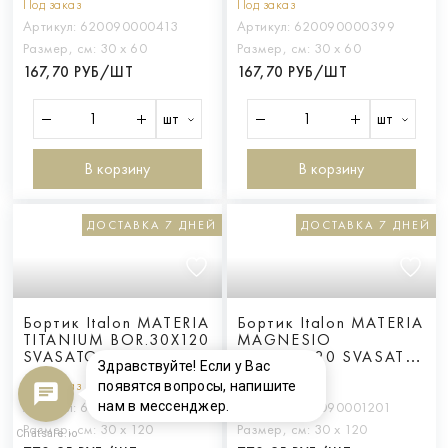
Под заказ
Под заказ
ЗАКРУГЛЁННЫЙ
ЗАКРУГЛЁННЫЙ
Артикул:
620090000413
Артикул:
620090000399
Размер, см:
30 х 60
Размер, см:
30 х 60
167,70 РУБ/ШТ
167,70 РУБ/ШТ
шт
шт
В корзину
В корзину
ДОСТАВКА 7 ДНЕЙ
ДОСТАВКА 7 ДНЕЙ
Бортик Italon MATERIA
Бортик Italon MATERIA
TITANIUM BOR.30X120
MAGNESIO
SVASATO ROUND SX /
BOR.30X120 SVASATO
Здравствуйте! Если у Вас
МАТ.ТИТАНИО 30X120
ROUND SX /
Под заказ
Под заказ
появятся вопросы, напишите
С ВЫЕМ.ЗАК.ЛЕВ
МАТ.МАГНЕЗИО
нам в мессенджер.
30X120 С
Артикул:
620090001202
Артикул:
620090001201
ВЫЕМ.ЗАК.ЛЕВ
Размер, см:
30 х 120
Размер, см:
30 х 120
Chatsale.io