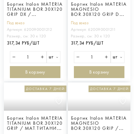
Бортик Italon MATERIA
Бортик Italon MATERIA
TITANIUM BOR.30X120
MAGNESIO
GRIP DX /
BOR.30X120 GRIP DX /
МАТ.ТИТАНИО 30X120
МАТ.МАГНЕЗИО
Под заказ
Под заказ
ГРИП ПР
30X120 ГРИП ПР
Артикул:
620090001212
Артикул:
620090001211
Размер, см:
30 х 120
Размер, см:
30 х 120
317,34 РУБ/ШТ
317,34 РУБ/ШТ
шт
шт
В корзину
В корзину
ДОСТАВКА 7 ДНЕЙ
ДОСТАВКА 7 ДНЕЙ
Бортик Italon MATERIA
Бортик Italon MATERIA
TITANIUM BOR.30X120
MAGNESIO
GRIP / МАТ.ТИТАНИО
BOR.30X120 GRIP /
30X120 ГРИП
МАТ.МАГНЕЗИО