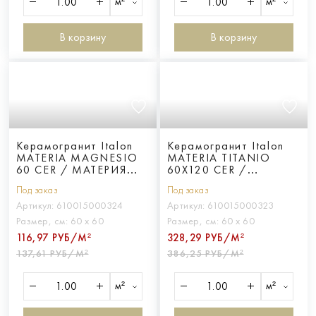
м²
м²
В корзину
В корзину
Керамогранит Italon
Керамогранит Italon
MATERIA MAGNESIO
MATERIA TITANIO
60 CER / МАТЕРИЯ
60X120 CER /
МАГНЕЗИО 60 ПАТ
МАТЕРИЯ ТИТАНИО
Под заказ
Под заказ
60X120 ПАТ
Артикул:
610015000324
Артикул:
610015000323
Размер, см:
60 х 60
Размер, см:
60 х 60
116,97 РУБ/М²
328,29 РУБ/М²
137,61 РУБ/М²
386,25 РУБ/М²
м²
м²