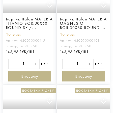
Бортик Italon MATERIA
Бортик Italon MATERIA
TITANIO BOR.30X60
MAGNESIO
ROUND SX /
BOR.30X60 ROUND SX
ТИТАНИО 30X60
/ МАГНЕЗИО 30X60
Под заказ
Под заказ
ЗАКРУГЛ.ЛЕВ
ЗАКРУГЛ.ЛЕВ
Артикул:
620090000415
Артикул:
620090000401
Размер, см:
30 х 60
Размер, см:
30 х 60
143,96 РУБ/ШТ
143,96 РУБ/ШТ
шт
шт
В корзину
В корзину
ДОСТАВКА 7 ДНЕЙ
ДОСТАВКА 7 ДНЕЙ