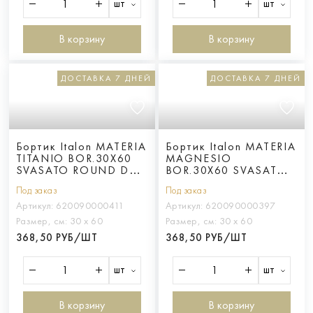
шт
шт
В корзину
В корзину
ДОСТАВКА 7 ДНЕЙ
ДОСТАВКА 7 ДНЕЙ
Бортик Italon MATERIA
Бортик Italon MATERIA
TITANIO BOR.30X60
MAGNESIO
SVASATO ROUND DX /
BOR.30X60 SVASATO
ТИТАНИО 30X60 С
ROUND DX /
Под заказ
Под заказ
ВЫЕМКОЙ ЗАКРУГ.ПР
МАГНЕЗИО 30X60 С
ВЫЕМКОЙ ЗАКРУГ.ПР
Артикул:
620090000411
Артикул:
620090000397
Размер, см:
30 х 60
Размер, см:
30 х 60
368,50 РУБ/ШТ
368,50 РУБ/ШТ
шт
шт
В корзину
В корзину