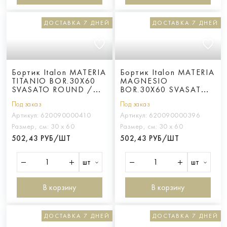
ДОСТАВКА 7 ДНЕЙ
ДОСТАВКА 7 ДНЕЙ
Бортик Italon MATERIA
Бортик Italon MATERIA
TITANIO BOR.30X60
MAGNESIO
SVASATO ROUND /
BOR.30X60 SVASATO
ТИТАНИО 30X60 С
ROUND / МАГНЕЗИО
Под заказ
Под заказ
ВЫЕМКОЙ ЗАКРУГЛЁН
30X60 С ВЫЕМКОЙ
ЗАКРУГЛЁН
Артикул:
620090000410
Артикул:
620090000396
Размер, см:
30 х 60
Размер, см:
30 х 60
502,43 РУБ/ШТ
502,43 РУБ/ШТ
шт
шт
В корзину
В корзину
ДОСТАВКА 7 ДНЕЙ
ДОСТАВКА 7 ДНЕЙ