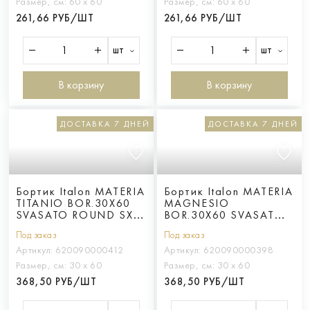
Размер, см:
60 х 60
Размер, см:
60 х 60
261,66 РУБ/ШТ
261,66 РУБ/ШТ
шт
шт
В корзину
В корзину
ДОСТАВКА 7 ДНЕЙ
ДОСТАВКА 7 ДНЕЙ
Бортик Italon MATERIA
Бортик Italon MATERIA
TITANIO BOR.30X60
MAGNESIO
SVASATO ROUND SX /
BOR.30X60 SVASATO
ТИТАНИО 30X60 С
ROUND SX /
Под заказ
Под заказ
ВЫЕМКОЙ
МАГНЕЗИО 30X60 С
ЗАКРУГ.ЛЕВ
ВЫЕМКОЙ
Артикул:
620090000412
Артикул:
620090000398
ЗАКРУГ.ЛЕВ
Размер, см:
30 х 60
Размер, см:
30 х 60
368,50 РУБ/ШТ
368,50 РУБ/ШТ