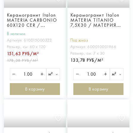
Керамогранит Italon
Керамогранит Italon
MATERIA CARBONIO
MATERIA TITANIO
60X120 CER /
7,5X30 / МАТЕРИЯ
МАТЕРИЯ КАРБОНИО
ТИТАНИО 7,5X30
В наличии
60X120 ПАТ
Артикул:
610015000322
Под заказ
Размер, см:
60 х 120
Артикул:
600010001966
Размер, см:
7 х 30
151,63 РУБ/М²
133,78 РУБ/М²
178,38 РУБ/М²
м²
м²
В корзину
В корзину