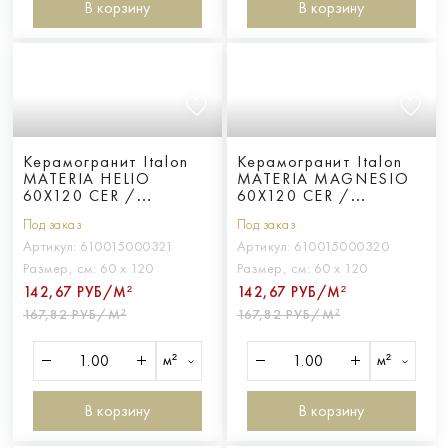
В корзину
В корзину
Керамогранит Italon
Керамогранит Italon
MATERIA HELIO
MATERIA MAGNESIO
60X120 CER /
60X120 CER /
МАТЕРИЯ ХЕЛИО
МАТЕРИЯ МАГНЕЗИО
Под заказ
Под заказ
60X120 ПАТ
60X120 ПАТ
Артикул:
610015000321
Артикул:
610015000320
Размер, см:
60 х 120
Размер, см:
60 х 120
142,67 РУБ/М²
142,67 РУБ/М²
167,82 РУБ/М²
167,82 РУБ/М²
м²
м²
В корзину
В корзину