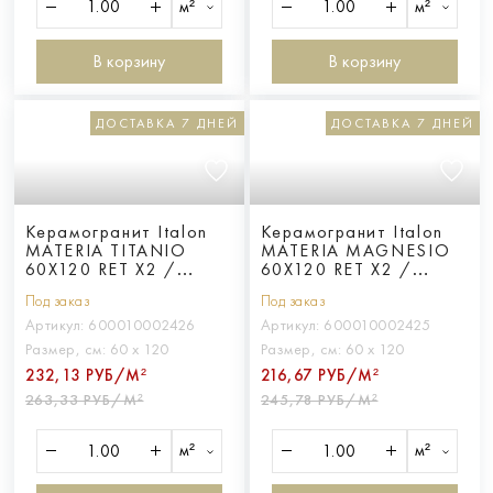
м²
м²
В корзину
В корзину
ДОСТАВКА 7 ДНЕЙ
ДОСТАВКА 7 ДНЕЙ
Керамогранит Italon
Керамогранит Italon
MATERIA TITANIO
MATERIA MAGNESIO
60X120 RET X2 /
60X120 RET X2 /
МАТ.ТИТАНИО 60X120
МАТ.МАГНЕЗИО
Под заказ
Под заказ
РЕТ Х2
60X120 РЕТ Х2
Артикул:
600010002426
Артикул:
600010002425
Размер, см:
60 х 120
Размер, см:
60 х 120
232,13 РУБ/М²
216,67 РУБ/М²
263,33 РУБ/М²
245,78 РУБ/М²
м²
м²