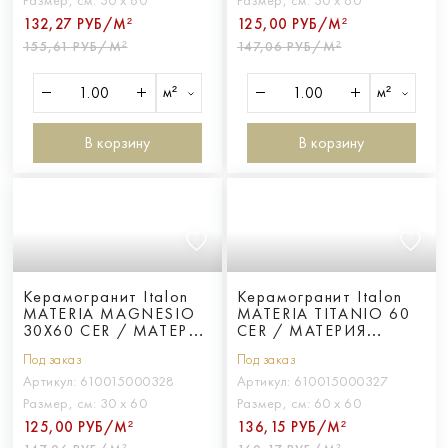
Размер, см:
30 х 60
Размер, см:
30 х 60
132,27 РУБ/М²
125,00 РУБ/М²
155,61 РУБ/М²
147,06 РУБ/М²
м²
м²
В корзину
В корзину
Керамогранит Italon
Керамогранит Italon
MATERIA MAGNESIO
MATERIA TITANIO 60
30X60 CER / МАТЕРИЯ
CER / МАТЕРИЯ
МАГНЕЗИО 30X60
ТИТАНИО 60 ПАТ
Под заказ
Под заказ
ПАТ
Артикул:
610015000328
Артикул:
610015000327
Размер, см:
30 х 60
Размер, см:
60 х 60
125,00 РУБ/М²
136,15 РУБ/М²