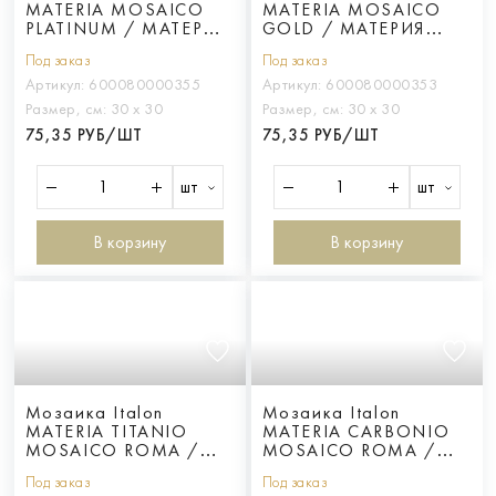
MATERIA MOSAICO
MATERIA MOSAICO
PLATINUM / МАТЕРИЯ
GOLD / МАТЕРИЯ
ПЛАТИНУМ
ГОЛД
Под заказ
Под заказ
Артикул:
600080000355
Артикул:
600080000353
Размер, см:
30 х 30
Размер, см:
30 х 30
75,35 РУБ/ШТ
75,35 РУБ/ШТ
шт
шт
В корзину
В корзину
Мозаика Italon
Мозаика Italon
MATERIA TITANIO
MATERIA CARBONIO
MOSAICO ROMA /
MOSAICO ROMA /
МАТЕРИЯ ТИТАНИО
МАТЕРИЯ КАРБОНИО
Под заказ
Под заказ
РОМА
РОМА