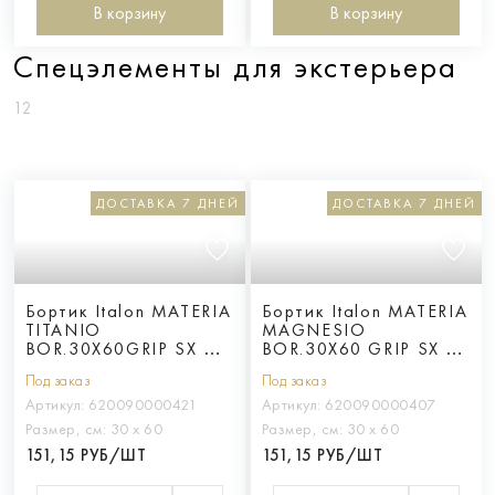
В корзину
В корзину
Cпецэлементы для экстерьера
12
ДОСТАВКА 7 ДНЕЙ
ДОСТАВКА 7 ДНЕЙ
Бортик Italon MATERIA
Бортик Italon MATERIA
TITANIO
MAGNESIO
BOR.30X60GRIP SX /
BOR.30X60 GRIP SX /
ТИТАНИО 30X60 ГРИП
МАГНЕЗИО 30X60
Под заказ
Под заказ
ЛЕВ
ГРИП ЛЕВ
Артикул:
620090000421
Артикул:
620090000407
Размер, см:
30 х 60
Размер, см:
30 х 60
151,15 РУБ/ШТ
151,15 РУБ/ШТ