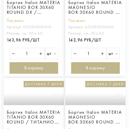
Бортик Italon MATERIA
Бортик Italon MATERIA
TITANIO BOR.30X60
MAGNESIO
ROUND DX /
BOR.30X60 ROUND DX
ТИТАНИО 30X60
/ МАГНЕЗИО 30X60
Под заказ
Под заказ
ЗАКРУГЛ.ПР
ЗАКРУГЛ.ПР
Артикул:
620090000414
Артикул:
620090000400
Размер, см:
30 х 60
Размер, см:
30 х 60
143,96 РУБ/ШТ
143,96 РУБ/ШТ
шт
шт
В корзину
В корзину
ДОСТАВКА 7 ДНЕЙ
ДОСТАВКА 7 ДНЕЙ
Бортик Italon MATERIA
Бортик Italon MATERIA
TITANIO BOR.30X60
MAGNESIO
ROUND / ТИТАНИО
BOR.30X60 ROUND /
30X60
МАГНЕЗИО 30X60