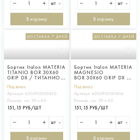
шт
шт
В корзину
В корзину
ДОСТАВКА 7 ДНЕЙ
ДОСТАВКА 7 ДНЕЙ
Бортик Italon MATERIA
Бортик Italon MATERIA
TITANIO BOR.30X60
MAGNESIO
GRIP DX / ТИТАНИО
BOR.30X60 GRIP DX /
30X60 ГРИП ПР
МАГНЕЗИО 30X60
Под заказ
Под заказ
ГРИП ПР
Артикул:
620090000420
Артикул:
620090000406
Размер, см:
30 х 60
Размер, см:
30 х 60
151,15 РУБ/ШТ
151,15 РУБ/ШТ
шт
шт
В корзину
В корзину