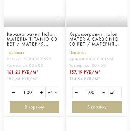
Керамогранит Italon
Керамогранит Italon
MATERIA TITANIO 80
MATERIA CARBONIO
RET / МАТЕРИЯ
80 RET / МАТЕРИЯ
ТИТАНИО 80 RET
КАРБОНИО 80 RET
Под заказ
Под заказ
Артикул:
610010001695
Артикул:
610010001694
Размер, см:
80 х 80
Размер, см:
80 х 80
161,23 РУБ/М²
157,19 РУБ/М²
189,66 РУБ/М²
184,94 РУБ/М²
м²
м²
В корзину
В корзину