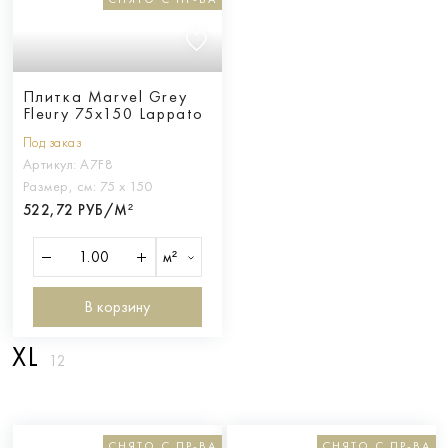
Плитка Marvel Grey
Fleury 75x150 Lappato
Под заказ
Артикул:
A7F8
Размер, см:
75 х 150
522,72 РУБ/М²
м²
В корзину
XL
12
СНЯТО С ПР-ВА
СНЯТО С ПР-ВА