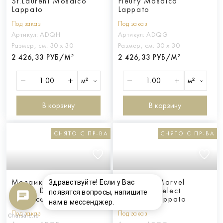
St.Laurent Mosaico
Fleury Mosaico
Lappato
Lappato
Под заказ
Под заказ
Артикул:
ADQH
Артикул:
ADQG
Размер, см:
30 х 30
Размер, см:
30 х 30
2 426,33 РУБ/М²
2 426,33 РУБ/М²
м²
м²
В корзину
В корзину
СНЯТО С ПР-ВА
СНЯТО С ПР-ВА
Мозаика Marvel
Мозаика Marvel
Здравствуйте! Если у Вас
Cremo Delicato
Statuario Select
появятся вопросы, напишите
Mosaico Lappato
Mosaico Lappato
нам в мессенджер.
Под заказ
Под заказ
Chatsale.io