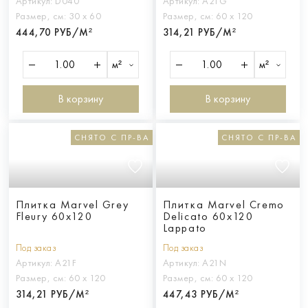
Артикул:
D040
Артикул:
A21G
Размер, см:
30 х 60
Размер, см:
60 х 120
444,70 РУБ/М²
314,21 РУБ/М²
м²
м²
В корзину
В корзину
СНЯТО С ПР-ВА
СНЯТО С ПР-ВА
Плитка Marvel Grey
Плитка Marvel Cremo
Fleury 60x120
Delicato 60x120
Lappato
Под заказ
Под заказ
Артикул:
A21F
Артикул:
A21N
Размер, см:
60 х 120
Размер, см:
60 х 120
314,21 РУБ/М²
447,43 РУБ/М²