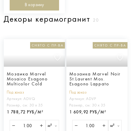
В корзину
Декоры керамогранит
20
СНЯТО С ПР-ВА
СНЯТО С ПР-ВА
Мозаика Marvel
Мозаика Marvel Noir
Mosaico Esagono
St.Laurent Mos.
Multicolor Cold
Esagono Lappato
Под заказ
Под заказ
Артикул:
ADVQ
Артикул:
ADVP
Размер, см:
30 х 35
Размер, см:
30 х 35
1 788,72 РУБ/М²
1 609,92 РУБ/М²
м²
м²