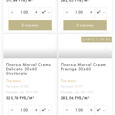
517,84 РУБ/М²
282,05 РУБ/М²
м²
м²
В корзину
В корзину
СНЯТО С ПР-ВА
Плитка Marvel Cremo
Плитка Marvel Cream
Delicato 30x60
Prestige 30x60
Strutturato
Под заказ
Под заказ
Артикул:
D107
Артикул:
D111
Размер, см:
30 х 60
Размер, см:
30 х 60
323,76 РУБ/М²
282,06 РУБ/М²
м²
м²