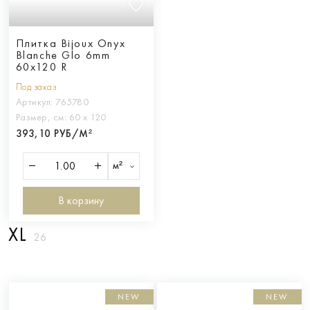
Плитка Bijoux Onyx
Blanche Glo 6mm
60x120 R
Под заказ
Артикул:
765780
Размер, см:
60 х 120
393,10 РУБ/М²
м²
В корзину
XL
26
NEW
NEW