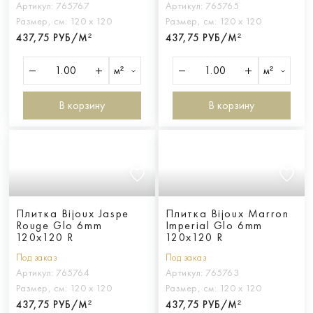
Артикул:
765767
Артикул:
765765
Размер, см:
120 х 120
Размер, см:
120 х 120
437,75 РУБ/М²
437,75 РУБ/М²
м²
м²
В корзину
В корзину
Плитка Bijoux Jaspe
Плитка Bijoux Marron
Rouge Glo 6mm
Imperial Glo 6mm
120x120 R
120x120 R
Под заказ
Под заказ
Артикул:
765764
Артикул:
765763
Размер, см:
120 х 120
Размер, см:
120 х 120
437,75 РУБ/М²
437,75 РУБ/М²