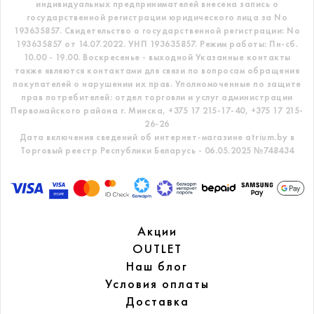
индивидуальных предпринимателей внесена запись о
государственной регистрации юридического лица за No
193635857.
Свидетельство о государственной регистрации: No
193635857 от 14.07.2022. УНП 193635857.
Режим работы: Пн-сб.
10.00 - 19.00. Воскресенье - выходной
Указанные контакты
также являются контактами для связи по вопросам обращения
покупателей о нарушении их прав.
Уполномоченные по защите
прав потребителей: отдел торговли и услуг администрации
Первомайского района г. Минска,
+375 17 215-17-40, +375 17 215-
26-26
Дата включения сведений об интернет-магазине atrium.by в
Торговый реестр Республики Беларусь - 06.05.2025 №748434
Акции
OUTLET
Наш блог
Условия оплаты
Доставка