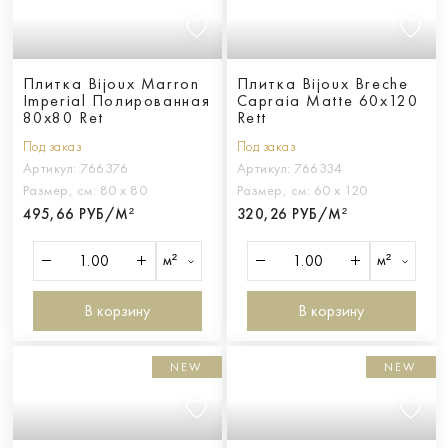
Плитка Bijoux Marron
Плитка Bijoux Breche
Imperial Полированная
Capraia Matte 60x120
80x80 Ret
Rett
Под заказ
Под заказ
Артикул:
766376
Артикул:
766334
Размер, см:
80 х 80
Размер, см:
60 х 120
495,66 РУБ/М²
320,26 РУБ/М²
м²
м²
В корзину
В корзину
NEW
NEW