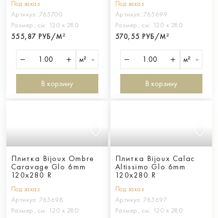
Под заказ
Под заказ
Артикул:
765700
Артикул:
765699
Размер, см:
120 х 280
Размер, см:
120 х 280
555,87 РУБ/М²
570,55 РУБ/М²
м²
м²
В корзину
В корзину
Плитка Bijoux Ombre
Плитка Bijoux Calac
Caravage Glo 6mm
Altissimo Glo 6mm
120x280 R
120x280 R
Под заказ
Под заказ
Артикул:
765698
Артикул:
765697
Размер, см:
120 х 280
Размер, см:
120 х 280