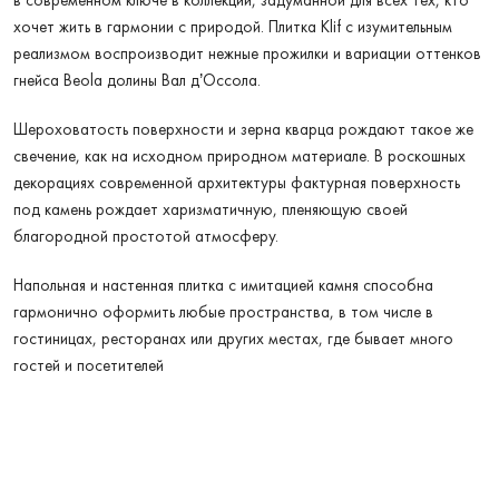
в современном ключе в коллекции, задуманной для всех тех, кто
хочет жить в гармонии с природой. Плитка Klif с изумительным
реализмом воспроизводит нежные прожилки и вариации оттенков
гнейса Beola долины Вал д’Оссола.
Шероховатость поверхности и зерна кварца рождают такое же
свечение, как на исходном природном материале. В роскошных
декорациях современной архитектуры фактурная поверхность
под камень рождает харизматичную, пленяющую своей
благородной простотой атмосферу.
Напольная и настенная плитка с имитацией камня способна
гармонично оформить любые пространства, в том числе в
гостиницах, ресторанах или других местах, где бывает много
гостей и посетителей