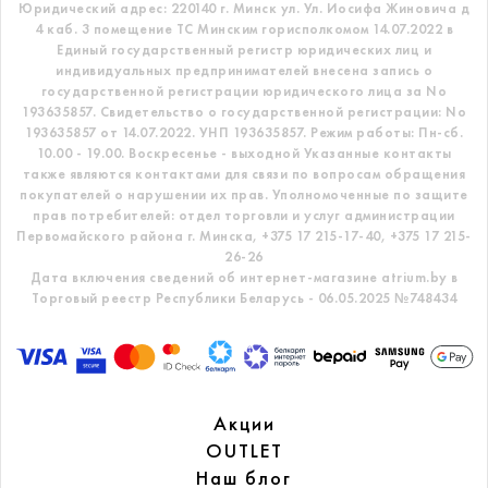
Юридический адрес: 220140 г. Минск ул. Ул. Иосифа Жиновича д
4 каб. 3 помещение ТС
Минским горисполкомом 14.07.2022 в
Единый государственный регистр
юридических лиц и
индивидуальных предпринимателей внесена запись о
государственной регистрации юридического лица за No
193635857.
Свидетельство о государственной регистрации: No
193635857 от 14.07.2022. УНП 193635857.
Режим работы: Пн-сб.
10.00 - 19.00. Воскресенье - выходной
Указанные контакты
также являются контактами для связи по вопросам обращения
покупателей о нарушении их прав.
Уполномоченные по защите
прав потребителей: отдел торговли и услуг администрации
Первомайского района г. Минска,
+375 17 215-17-40, +375 17 215-
26-26
Дата включения сведений об интернет-магазине atrium.by в
Торговый реестр Республики Беларусь - 06.05.2025 №748434
Акции
OUTLET
Наш блог