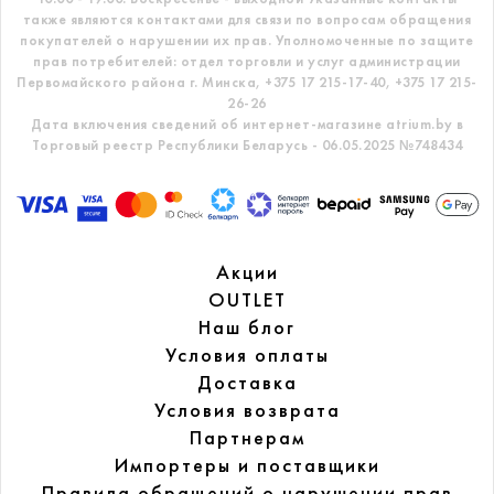
также являются контактами для связи по вопросам обращения
покупателей о нарушении их прав.
Уполномоченные по защите
прав потребителей: отдел торговли и услуг администрации
Первомайского района г. Минска,
+375 17 215-17-40, +375 17 215-
26-26
Дата включения сведений об интернет-магазине atrium.by в
Торговый реестр Республики Беларусь - 06.05.2025 №748434
Акции
OUTLET
Наш блог
Условия оплаты
Доставка
Условия возврата
Партнерам
Импортеры и поставщики
Правила обращений
о нарушении прав