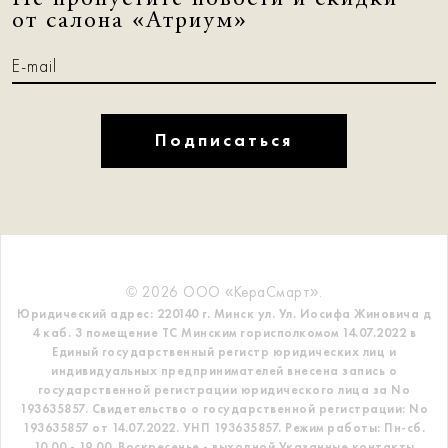
от салона «Атриум»
Подписаться
© 2026 ООО «КераСмарт».
Юридический адрес: 220140 г. Минск ул. Ул. Иосифа Жиновича д
4 каб. 3 помещение ТС
Минским горисполкомом 14.07.2022 в
Единый государственный регистр
юридических лиц и
индивидуальных предпринимателей внесена запись о
государственной регистрации юридического лица за No
193635857.
Свидетельство о государственной регистрации: No
193635857 от 14.07.2022. УНП 193635857.
Режим работы: Пн-сб.
10.00 - 19.00. Воскресенье - выходной
Указанные контакты