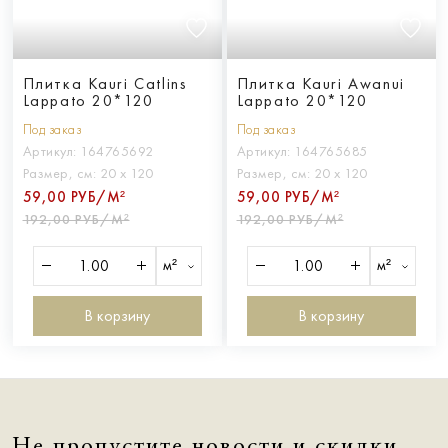
Плитка Kauri Catlins
Плитка Kauri Awanui
Lappato 20*120
Lappato 20*120
Под заказ
Под заказ
Артикул:
164765692
Артикул:
164765685
Размер, см:
20 х 120
Размер, см:
20 х 120
59,00 РУБ/М²
59,00 РУБ/М²
192,00 РУБ/М²
192,00 РУБ/М²
м²
м²
В корзину
В корзину
Не пропустите новости и скидки