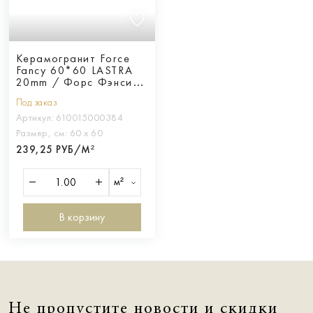
Керамогранит Force
Fancy 60*60 LASTRA
20mm / Форс Фэнси
60x60 Ластра 20мм
Под заказ
Артикул:
610015000384
Размер, см:
60 х 60
239,25 РУБ/М²
м²
В корзину
Не пропустите новости и скидки