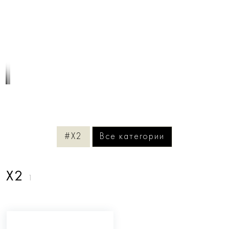
1
/
3
#X2
Все категории
X2
1