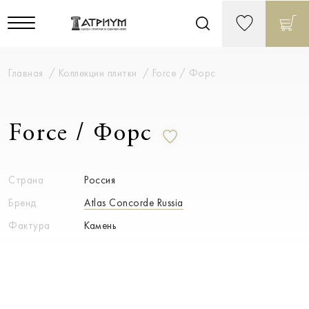
Главная
Коллекции плитки
Force / Форс
Force / Форс
Страна
Россия
Бренд
Atlas Concorde Russia
Фактура
Камень