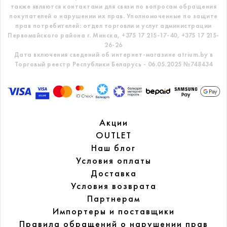
также являются контактами для связи по вопросам обращения
покупателей о нарушении их прав.
Уполномоченные по защите
прав потребителей: отдел торговли и услуг администрации
Первомайского района г. Минска,
+375 17 215-17-40, +375 17 215-
26-26
Дата включения сведений об интернет-магазине atrium.by в
Торговый реестр Республики Беларусь - 06.05.2025 №748434
Акции
OUTLET
Наш блог
Условия оплаты
Доставка
Условия возврата
Партнерам
Импортеры и поставщики
Правила обращений
о нарушении прав