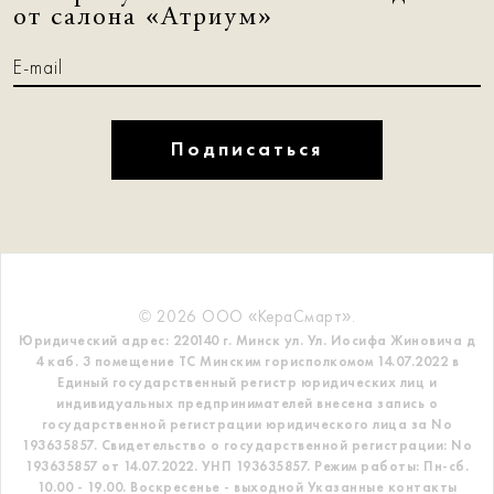
от салона «Атриум»
Подписаться
© 2026 ООО «КераСмарт».
Юридический адрес: 220140 г. Минск ул. Ул. Иосифа Жиновича д
4 каб. 3 помещение ТС
Минским горисполкомом 14.07.2022 в
Единый государственный регистр
юридических лиц и
индивидуальных предпринимателей внесена запись о
государственной регистрации юридического лица за No
193635857.
Свидетельство о государственной регистрации: No
193635857 от 14.07.2022. УНП 193635857.
Режим работы: Пн-сб.
10.00 - 19.00. Воскресенье - выходной
Указанные контакты