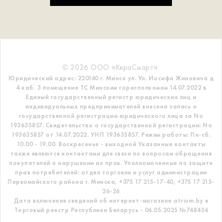
© 2026 ООО «КераСмарт».
Юридический адрес: 220140 г. Минск ул. Ул. Иосифа Жиновича д
4 каб. 3 помещение ТС
Минским горисполкомом 14.07.2022 в
Единый государственный регистр
юридических лиц и
индивидуальных предпринимателей внесена запись о
государственной регистрации юридического лица за No
193635857.
Свидетельство о государственной регистрации: No
193635857 от 14.07.2022. УНП 193635857.
Режим работы: Пн-сб.
10.00 - 19.00. Воскресенье - выходной
Указанные контакты
также являются контактами для связи по вопросам обращения
покупателей о нарушении их прав.
Уполномоченные по защите
прав потребителей: отдел торговли и услуг администрации
Первомайского района г. Минска,
+375 17 215-17-40, +375 17 215-
26-26
Дата включения сведений об интернет-магазине atrium.by в
Торговый реестр Республики Беларусь - 06.05.2025 №748434