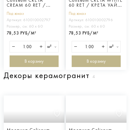
Coliseum CRETA
Coliseum CRETA WHITE
CREAM 60 RET /
60 RET / КРЕТА УАЙТ
КРЕТА КРИМ 60 ретт.
60 ретт.
Под заказ
Под заказ
Артикул:
610010002797
Артикул:
610010002796
Размер, см:
60 х 60
Размер, см:
60 х 60
78,53 РУБ/М²
78,53 РУБ/М²
м²
м²
В корзину
В корзину
Декоры керамогранит
4
Мозаика Coliseum
Мозаика Coliseum