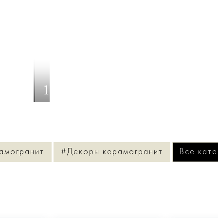
1
/
11
амогранит
#Декоры керамогранит
Все кате