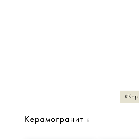
#Кер
Керамогранит
8