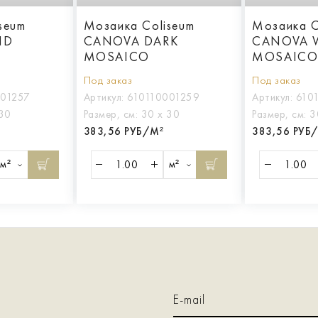
seum
Мозаика Coliseum
Мозаика C
ND
CANOVA DARK
CANOVA 
MOSAICO
MOSAIC
Под заказ
Под заказ
001257
Артикул:
610110001259
Артикул:
610
 30
Размер, см:
30 х 30
Размер, см:
3
383,56 РУБ/М²
383,56 РУБ
м²
м²