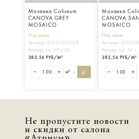
Мозаика Coliseum
Мозаика Coli
CANOVA GREY
CANOVA SA
MOSAICO
MOSAICO
Под заказ
Под заказ
Артикул:
610110001258
Артикул:
610110
Размер, см:
30 х 30
Размер, см:
30 х
383,56 РУБ/М²
383,56 РУБ/М²
м²
Не пропустите новости
и скидки от салона
«Атриум»