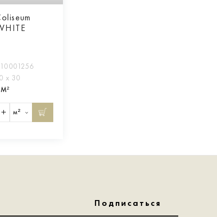
oliseum
WHITE
O
110001256
0 х 30
/М²
м²
Подписаться