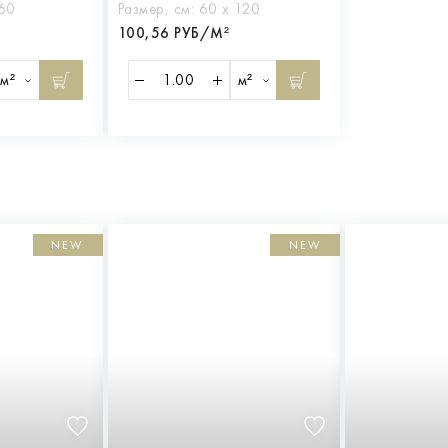
 60
Размер, см:
60 х 120
100,56 РУБ/М²
м²
м²
NEW
NEW