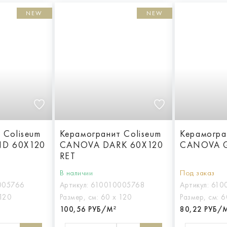
NEW
NEW
 Coliseum
Керамогранит Coliseum
Керамогра
D 60X120
CANOVA DARK 60X120
CANOVA G
RET
В наличии
Под заказ
005766
Артикул:
610010005768
Артикул:
610
120
Размер, см:
60 х 120
Размер, см:
6
100,56 РУБ/М²
80,22 РУБ/