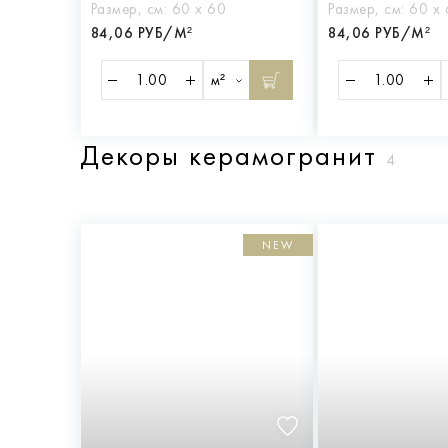
Размер, см:
60 х 60
Размер, см:
60 х
84,06 РУБ/М²
84,06 РУБ/М²
м²
Декоры керамогранит
4
NEW