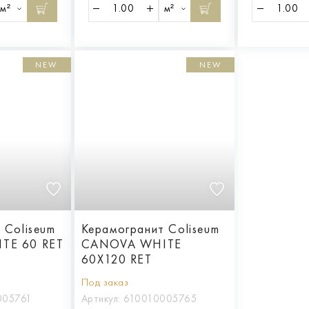
м²
м²
NEW
NEW
 Coliseum
Керамогранит Coliseum
TE 60 RET
CANOVA WHITE
60X120 RET
Под заказ
005761
Артикул:
610010005765