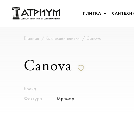
ПЛИТКА
САНТЕХН
Главная
Коллекции плитки
Canova
Canova
Бренд
Фактура
Мрамор