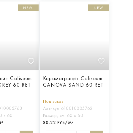
NEW
NEW
нит Coliseum
Керамогранит Coliseum
REY 60 RET
CANOVA SAND 60 RET
Под заказ
010005763
Артикул:
610010005762
0 х 60
Размер, см:
60 х 60
М²
80,22 РУБ/М²