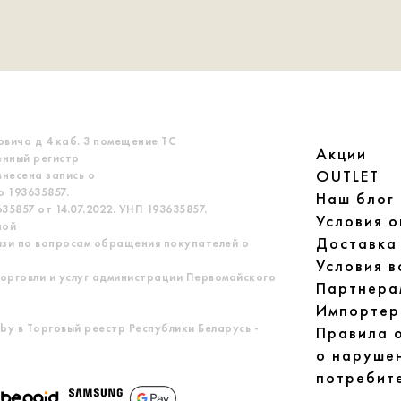
овича д 4 каб. 3 помещение ТС
Акции
енный регистр
OUTLET
несена запись о
 193635857.
Наш блог
5857 от 14.07.2022. УНП 193635857.
Условия 
ной
Доставка
язи по вопросам обращения покупателей о
Условия в
орговли и услуг администрации Первомайского
Партнера
Импортер
by в Торговый реестр Республики Беларусь -
Правила 
о наруше
потребит