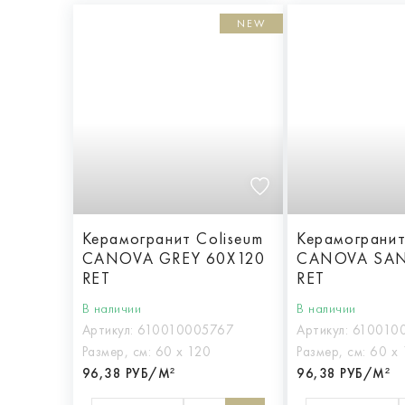
NEW
Керамогранит Coliseum
Керамогранит
CANOVA GREY 60X120
CANOVA SAN
RET
RET
В наличии
В наличии
Артикул:
610010005767
Артикул:
610010
Размер, см:
60 х 120
Размер, см:
60 х 
96,38 РУБ/М²
96,38 РУБ/М²