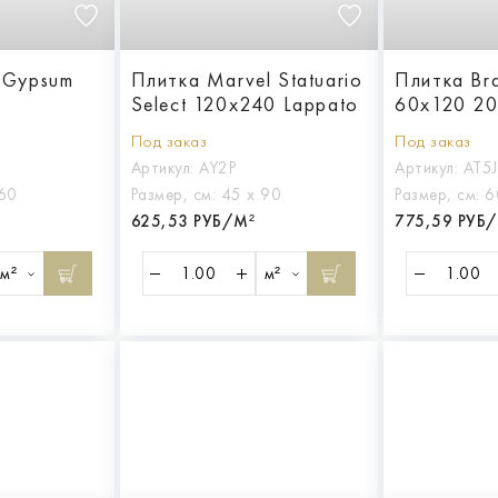
 Gypsum
Плитка Marvel Statuario
Плитка Bra
Select 120x240 Lappato
60x120 2
Под заказ
Под заказ
Артикул:
AY2P
Артикул:
AT5J
 60
Размер, см:
45 х 90
Размер, см:
6
625,53 РУБ/М²
775,59 РУБ
м²
м²