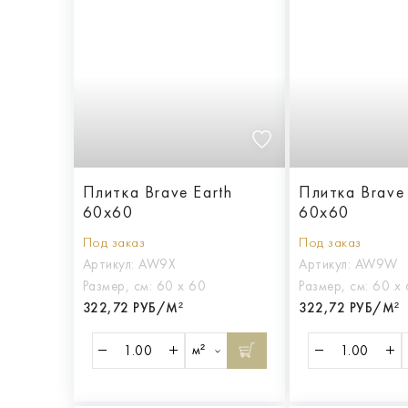
Плитка Brave Earth
Плитка Brave
60x60
60x60
Под заказ
Под заказ
Артикул:
AW9X
Артикул:
AW9W
Размер, см:
60 х 60
Размер, см:
60 х
322,72 РУБ/М²
322,72 РУБ/М²
м²