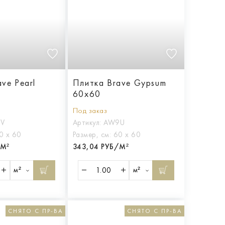
ve Pearl
Плитка Brave Gypsum
60x60
Под заказ
V
Артикул:
AW9U
0 х 60
Размер, см:
60 х 60
/М²
343,04 РУБ/М²
м²
м²
СНЯТО С ПР-ВА
СНЯТО С ПР-ВА