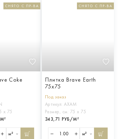
СНЯТО С ПР-ВА
СНЯТО С ПР-ВА
ave Coke
Плитка Brave Earth
75x75
Под заказ
N
Артикул:
AXAM
5 х 75
Размер, см:
75 х 75
/М²
343,71 РУБ/М²
м²
м²