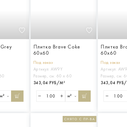
 Grey
Плитка Brave Coke
Плитка Bra
60x60
60x60
Под заказ
Под заказ
Артикул:
AW9Y
Артикул:
AW9
 60
Размер, см:
60 х 60
Размер, см:
6
343,04 РУБ/М²
343,04 РУБ
м²
м²
СНЯТО С ПР-ВА