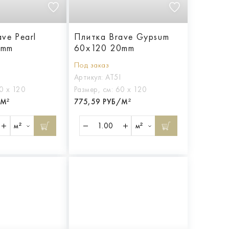
ve Pearl
Плитка Brave Gypsum
0mm
60x120 20mm
Под заказ
Артикул:
AT5I
0 х 120
Размер, см:
60 х 120
/М²
775,59 РУБ/М²
м²
м²