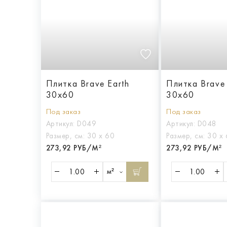
Плитка Brave Earth
Плитка Brave
30x60
30x60
Под заказ
Под заказ
Артикул:
D049
Артикул:
D048
Размер, см:
30 х 60
Размер, см:
30 х
273,92 РУБ/М²
273,92 РУБ/М²
м²