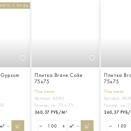
НЯТО С ПР-ВА
 Gypsum
Плитка Brave Coke
Плитка Br
75x75
75x75
Под заказ
Под заказ
Артикул:
AXAN
Артикул:
AXA
 90
Размер, см:
75 х 75
Размер, см:
7
360,37 РУБ/М²
360,37 РУБ
м²
м²