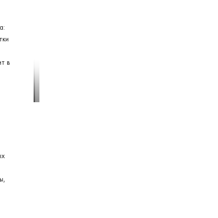
а:
тки
ит в
1
/
4
ых
ы,