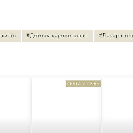
плитка
#Декоры керамогранит
#Декоры кер
СНЯТО С ПР-ВА