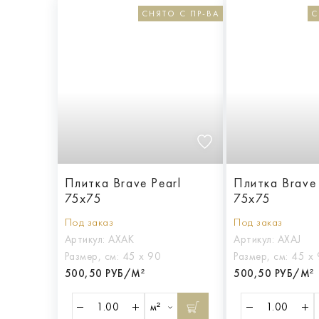
СНЯТО С ПР-ВА
С
Плитка Brave Pearl
Плитка Brave
75x75
75x75
Под заказ
Под заказ
Артикул:
AXAK
Артикул:
AXAJ
Размер, см:
45 х 90
Размер, см:
45 х
500,50 РУБ/М²
500,50 РУБ/М²
м²