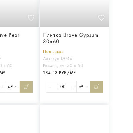
ve Pearl
Плитка Brave Gypsum
30x60
Под заказ
7
Артикул:
D046
0 х 60
Размер, см:
30 х 60
М²
284,13 РУБ/М²
м²
м²