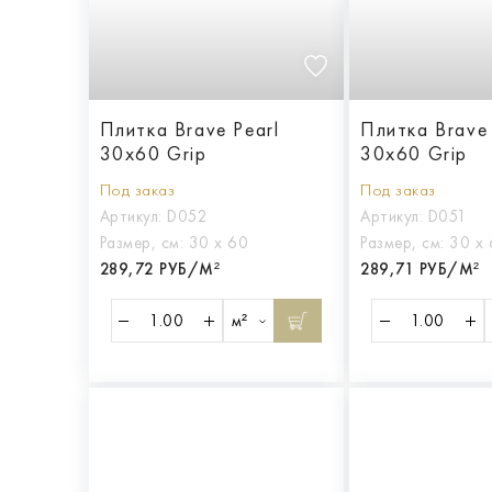
Плитка Brave Pearl
Плитка Brave
30x60 Grip
30x60 Grip
Под заказ
Под заказ
Артикул:
D052
Артикул:
D051
Размер, см:
30 х 60
Размер, см:
30 х
289,72 РУБ/М²
289,71 РУБ/М²
м²