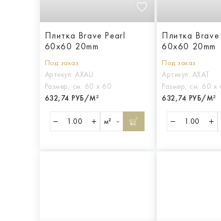
Плитка Brave Pearl
Плитка Brave
60x60 20mm
60x60 20mm
Под заказ
Под заказ
Артикул:
AXAU
Артикул:
AXAT
Размер, см:
60 х 60
Размер, см:
60 х
632,74 РУБ/М²
632,74 РУБ/М²
м²