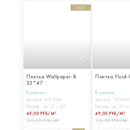
SALE
Плитка Wallpaper-B
Плитка Fluid
33*47
В наличии
В наличии
Артикул:
013-366
Артикул:
161440
Размер, см:
33 х 47
Размер, см:
33 х 
49,00 РУБ/М²
49,00 РУБ/М²
110,00 РУБ/М²
110,00 РУБ/М²