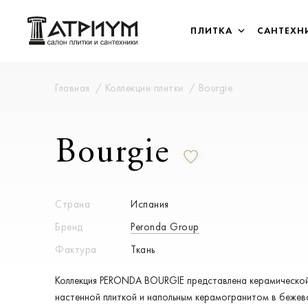
ПЛИТКА
САНТЕХН
Главная
Коллекции плитки
Bourgie
Bourgie
Страна
Испания
Бренд
Peronda Group
Фактура
Ткань
Коллекция PERONDA BOURGIE представлена керамическо
настенной плиткой и напольным керамогранитом в бежев