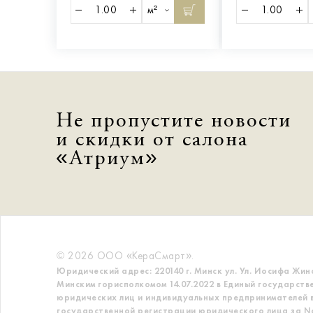
м²
Не пропустите новости
и скидки от салона
«Атриум»
© 2026 ООО «КераСмарт».
Юридический адрес: 220140 г. Минск ул. Ул. Иосифа Жин
Минским горисполкомом 14.07.2022 в Единый государств
юридических лиц и индивидуальных предпринимателей в
государственной регистрации юридического лица за No