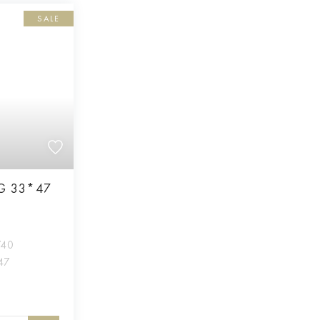
SALE
-G 33*47
740
47