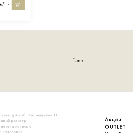
м²
овича д 4 каб. 3 помещение ТС
Акции
енный регистр
OUTLET
несена запись о
 193635857.