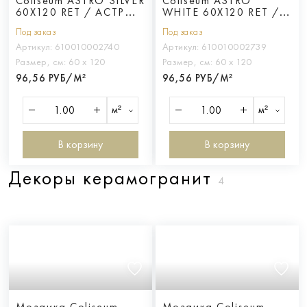
Coliseum ASTRO SILVER
Coliseum ASTRO
60X120 RET / АСТРО
WHITE 60X120 RET /
СИЛЬВЕР 60Х120 ретт.
АСТРО УАЙТ 60Х120
Под заказ
Под заказ
ретт.
Артикул:
610010002740
Артикул:
610010002739
Размер, см:
60 х 120
Размер, см:
60 х 120
96,56 РУБ/М²
96,56 РУБ/М²
м²
м²
В корзину
В корзину
Декоры керамогранит
4
Мозаика Coliseum
Мозаика Coliseum