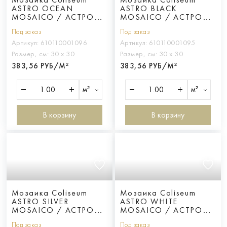
ASTRO OCEAN
ASTRO BLACK
MOSAICO / АСТРО
MOSAICO / АСТРО
ОУШН
БЛЭК
Под заказ
Под заказ
Артикул:
610110001096
Артикул:
610110001095
Размер, см:
30 х 30
Размер, см:
30 х 30
383,56 РУБ/М²
383,56 РУБ/М²
м²
м²
В корзину
В корзину
Мозаика Coliseum
Мозаика Coliseum
ASTRO SILVER
ASTRO WHITE
MOSAICO / АСТРО
MOSAICO / АСТРО
СИЛЬВЕР
УАЙТ
Под заказ
Под заказ