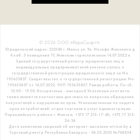
© 2026 ООО «КераСмарт».
Юридический адрес: 220140 г. Минск ул. Ул. Иосифа Жиновича д
4 каб. 3 помещение ТС
Минским горисполкомом 14.07.2022 в
Единый государственный регистр
юридических лиц и
индивидуальных предпринимателей внесена запись о
государственной регистрации юридического лица за No
193635857.
Свидетельство о государственной регистрации: No
193635857 от 14.07.2022. УНП 193635857.
Режим работы: Пн-сб.
10.00 - 19.00. Воскресенье - выходной
Указанные контакты
также являются контактами для связи по вопросам обращения
покупателей о нарушении их прав.
Уполномоченные по защите
прав потребителей: отдел торговли и услуг администрации
Первомайского района г. Минска,
+375 17 215-17-40, +375 17 215-
26-26
Дата включения сведений об интернет-магазине atrium.by в
Торговый реестр Республики Беларусь - 06.05.2025 №748434