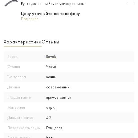
Ручка для ванны Ravak универсальная
Цену уточняйте по телефону
Под заказ
Характеристики
Отзывы
Бренд
Ravak
Страна
Чехия
Тип товара
ванны
Дизайн
современный
Форма ванны
прямоугольная
Материал
акрил
Диаметр слива
5.2
Поверхность ванны
Глянцевая
Гидромассаж
Нет