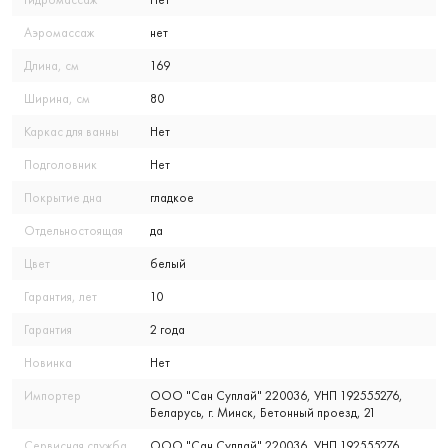
Аэромассаж
нет
Длина, см
169
Ширина, см
80
Каркас для ванны
Нет
Подголовник
Нет
Покрытие дна
гладкое
Отдельностоящая
да
Цвет
белый
Гарантия, лет
10
Гарантия
2 года
Новинка
Нет
Импортер
ООО "Сан Суплай" 220036, УНП 192555276,
Беларусь, г. Минск, Бетонный проезд, 21
Сервисная служба
ООО "Сан Суплай" 220036, УНП 192555276,