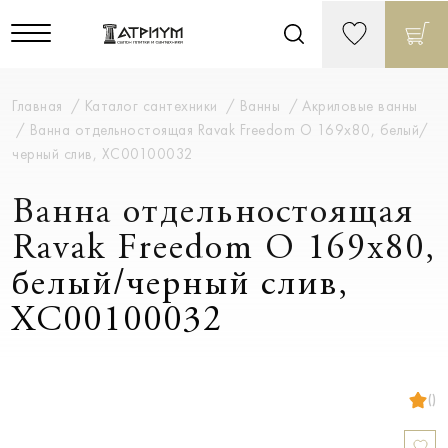
Главная
Каталог сантехники
Ванны
Акриловые ванны
Ванна отдельностоящая Ravak Freedom O 169х80, белый/
черный слив, XC00100032
Ванна отдельностоящая
Ravak Freedom O 169х80,
белый/черный слив,
XC00100032
()