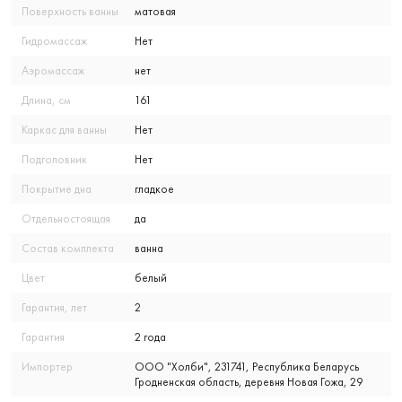
Поверхность ванны
матовая
Гидромассаж
Нет
Аэромассаж
нет
Длина, см
161
Каркас для ванны
Нет
Подголовник
Нет
Покрытие дна
гладкое
Отдельностоящая
да
Состав комплекта
ванна
Цвет
белый
Гарантия, лет
2
Гарантия
2 года
Импортер
ООО "Холби", 231741, Республика Беларусь
Гродненская область, деревня Новая Гожа, 29