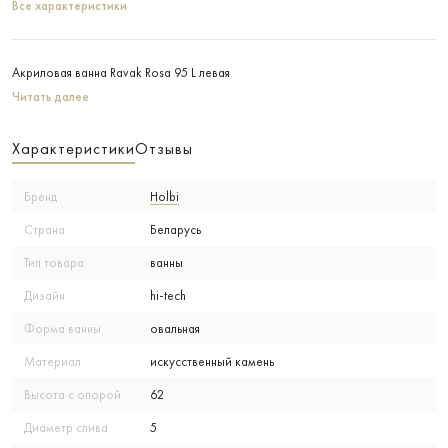
Все характеристики
Акриловая ванна Ravak Rosa 95 L левая
Читать далее
Характеристики
Отзывы
Бренд
Holbi
Страна
Беларусь
Тип товара
ванны
Дизайн
hi-tech
Форма ванны
овальная
Материал
искусственный камень
Высота с опорой
62
Диаметр слива
5