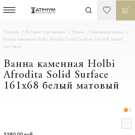
Главная
Каталог сантехники
Ванны
Каменные ванны
Ванна каменная Holbi Afrodita Solid Surface 161x68 белый
матовый
Ванна каменная Holbi
Afrodita Solid Surface
161x68 белый матовый
()
5580.00
руб.