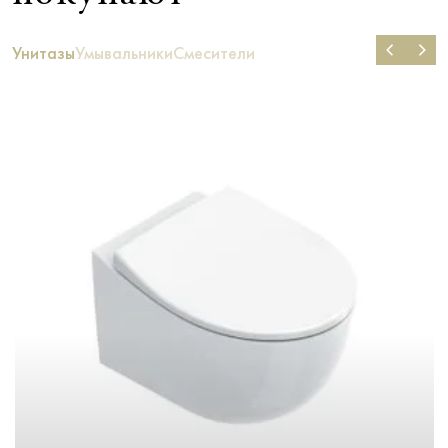
Унитазы
Умывальники
Смесители