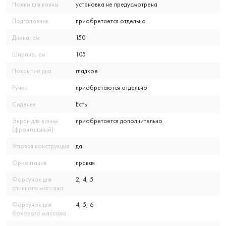
Ножки для ванны
установка не предусмотрена
Подголовник
приобретается отдельно
Длина, см
150
Ширина, см
105
Покрытие дна
гладкое
Ручки
приобретаются отдельно
Сиденье
Есть
Экран для ванны
приобретается дополнительно
(фронтальный)
Угловая конструкция
да
Ориентация
правая
Форсунок для
2, 4, 5
спинного массажа
Форсунок для
4, 5, 6
бокового массажа