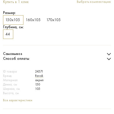
Купить в 1 клик
Выбрать комплектацию
Размер:
150х105
160х105
170х105
Глубина, см:
44
Самовывоз
Способ оплаты
ID товара
24571
Бренд
Ravak
Материал
акрил
Длина, см
150
Ширина, см
105
Высота, см
Все характеристики