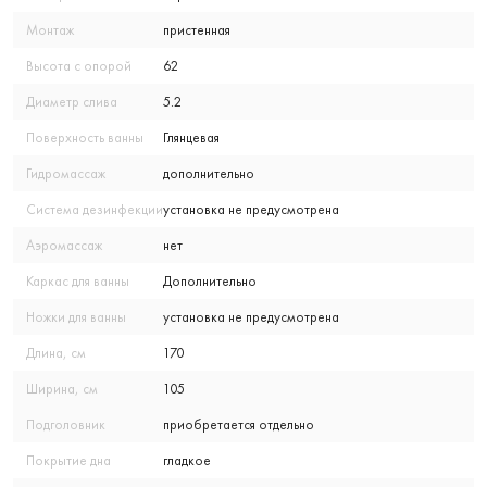
Монтаж
пристенная
Высота с опорой
62
Диаметр слива
5.2
Поверхность ванны
Глянцевая
Гидромассаж
дополнительно
Система дезинфекции
установка не предусмотрена
Аэромассаж
нет
Каркас для ванны
Дополнительно
Ножки для ванны
установка не предусмотрена
Длина, см
170
Ширина, см
105
Подголовник
приобретается отдельно
Покрытие дна
гладкое