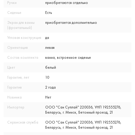
Ручки
приобретаются отдельно
Сиденье
Есть
Экран для ванны
приобретается дополнительно
(фронтальный)
Угловая конструкция
да
Ориентация
левая
Состав комплекта
ванна, встроенное сиденье
Цвет
белый
Гарантия, лет
10
Гарантия
2 года
Новинка
Нет
Импортер
ООО "Сан Суплай" 220036, УНП 192555276,
Беларусь, г. Минск, Бетонный проезд, 21
Сервисная служба
ООО "Сан Суплай" 220036, УНП 192555276,
Беларусь, г. Минск, Бетонный проезд, 21