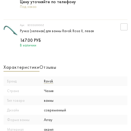
Цену уточняйте по телефону
Под заказ
Арт:
B532L0000Z
Ручка (зеленая) для ванны Ravak Rosa II, левая
147.00
РУБ
В наличии
Характеристики
Отзывы
Бренд
Ravak
Страна
Чехия
Тип товара
ванны
Дизайн
современный
Форма ванны
Array
Материал
акрил