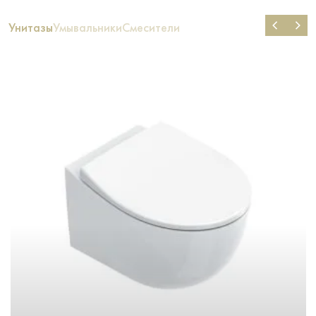
Унитазы
Умывальники
Смесители