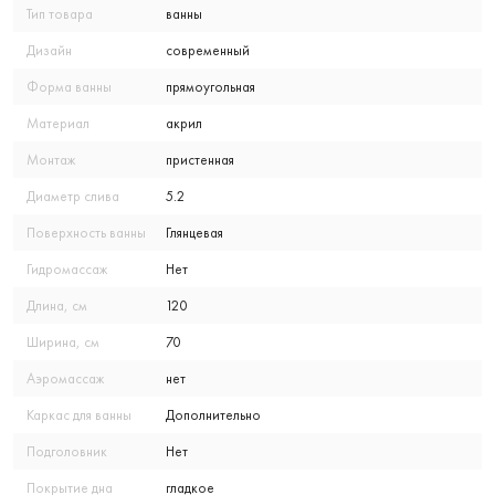
Тип товара
ванны
Дизайн
современный
Форма ванны
прямоугольная
Материал
акрил
Монтаж
пристенная
Диаметр слива
5.2
Поверхность ванны
Глянцевая
Гидромассаж
Нет
Длина, см
120
Ширина, см
70
Аэромассаж
нет
Каркас для ванны
Дополнительно
Подголовник
Нет
Покрытие дна
гладкое