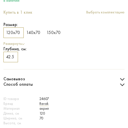
В наличии
Купить в 1 клик
Выбрать комплектацию
Размер:
120х70
140х70
150х70
Развернуть
Глубина, см:
42.5
Самовывоз
Способ оплаты
ID товара
24607
Бренд
Ravak
Материал
акрил
Длина, см
120
Ширина, см
70
Высота, см