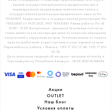
Единый государственный регистр
юридических лиц и
индивидуальных предпринимателей внесена запись о
государственной регистрации юридического лица за No
193635857.
Свидетельство о государственной регистрации: No
193635857 от 14.07.2022. УНП 193635857.
Режим работы: Пн-сб.
10.00 - 19.00. Воскресенье - выходной
Указанные контакты
также являются контактами для связи по вопросам обращения
покупателей о нарушении их прав.
Уполномоченные по защите
прав потребителей: отдел торговли и услуг администрации
Первомайского района г. Минска,
+375 17 215-17-40, +375 17 215-
26-26
Дата включения сведений об интернет-магазине atrium.by в
Торговый реестр Республики Беларусь - 06.05.2025 №748434
Акции
OUTLET
Наш блог
Условия оплаты