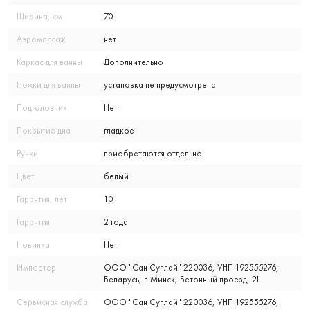
Ширина, см
70
Аэромассаж
нет
Каркас для ванны
Дополнительно
Ножки для ванны
установка не предусмотрена
Подголовник
Нет
Покрытие дна
гладкое
Ручки
приобретаются отдельно
Цвет
белый
Гарантия, лет
10
Гарантия
2 года
Новинка
Нет
Импортер
ООО "Сан Суплай" 220036, УНП 192555276,
Беларусь, г. Минск, Бетонный проезд, 21
Сервисная служба
ООО "Сан Суплай" 220036, УНП 192555276,