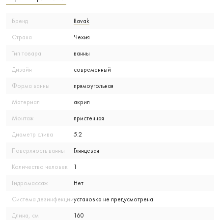
Бренд
Ravak
Страна
Чехия
Тип товара
ванны
Дизайн
современный
Форма ванны
прямоугольная
Материал
акрил
Монтаж
пристенная
Диаметр слива
5.2
Поверхность ванны
Глянцевая
Количество человек
1
Гидромассаж
Нет
Система дезинфекции
установка не предусмотрена
Длина, см
160