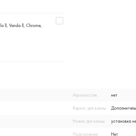
 ll, Vanda ll, Chrome,
Аэромассаж
нет
Каркас для ванны
Дополнитель
Ножки для ванны
установка н
Подголовник
Нет