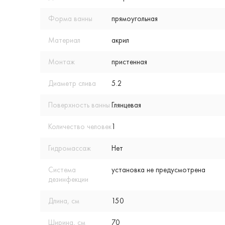
Форма ванны
прямоугольная
Материал
акрил
Монтаж
пристенная
Диаметр слива
5.2
Поверхность ванны
Глянцевая
Количество человек
1
Гидромассаж
Нет
Система
установка не предусмотрена
дезинфекции
Длина, см
150
Ширина, см
70