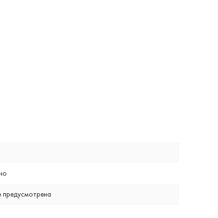
но
е предусмотрена