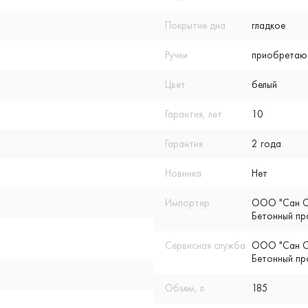
Покрытие дна
гладкое
Ручки
приобретают
Цвет
белый
Гарантия, лет
10
Гарантия
2 года
Новинка
Нет
Импортер
ООО "Сан Су
Бетонный пр
Сервисная служба
ООО "Сан Су
Бетонный пр
Объем, л
185