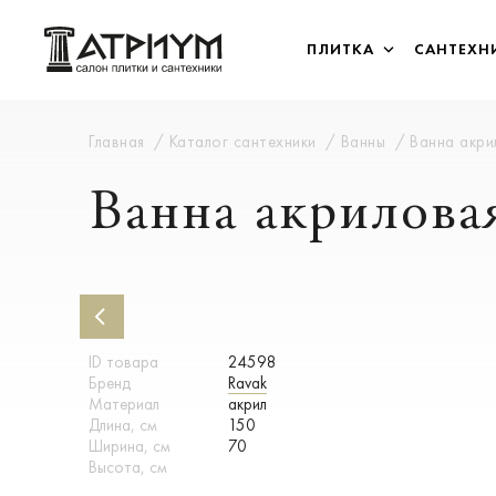
ПЛИТКА
САНТЕХН
Главная
Каталог сантехники
Ванны
Ванна акри
Ванна акрилова
ID товара
24598
Бренд
Ravak
Материал
акрил
Длина, см
150
Ширина, см
70
Высота, см