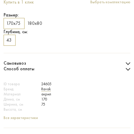
Купить в 1 клик
Выбрать комплектацию
Размер:
170х75
180х80
Глубина, см:
43
Самовывоз
Способ оплаты
ID товара
24605
Бренд
Ravak
Материал
акрил
Длина, см
170
Ширина, см
75
Высота, см
Все характеристики