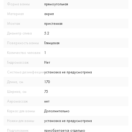
Форма ванны
прямоугольная
Материал
акрил
Монтаж
пристенная
Диаметр слива
5.2
Поверхность ванны
Глянцевая
Количество человек
1
Гидромассаж
Нет
Система дезинфекции
установка не предусмотрена
Длина, см
170
Ширина, см
75
Аэромассаж
нет
Каркас для ванны
Дополнительно
Ножки для ванны
установка не предусмотрена
Подголовник
приобретается отдельно