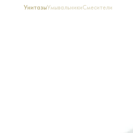
Унитазы
Умывальники
Смесители