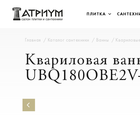
ПЛИТКА
САНТЕХН
Главная
Каталог сантехники
Ванны
Квариловы
Квариловая ванн
UBQ180OBE2V-0