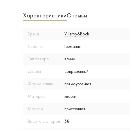
Характеристики
Отзывы
Бренд
Villeroy&Boch
Страна
Германия
Тип товара
ванны
Дизайн
современный
Форма ванны
прямоугольная
Материал
кварил
Монтаж
пристенная
Высота с опорой
58