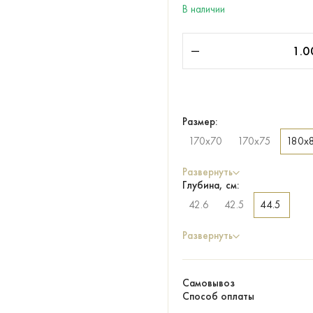
В наличии
Размер:
170х70
170х75
180х
Развернуть
Глубина, см:
42.6
42.5
44.5
Развернуть
Самовывоз
Способ оплаты