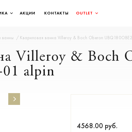
ИКА
АКЦИИ
КОНТАКТЫ
OUTLET
е ванны
Квариловая ванна Villeroy & Boch Oberon UBQ180OBE2
а Villeroy & Boch 
1 alpin
4568.00
руб.