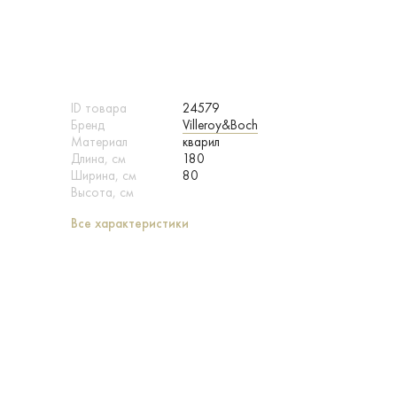
ID товара
24579
Бренд
Villeroy&Boch
Материал
кварил
Длина, см
180
Ширина, см
80
Высота, см
Все характеристики