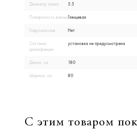
Диаметр слива
5.5
Поверхность ванны
Глянцевая
Гидромассаж
Нет
Система
установка не предусмотрена
дезинфекции
Длина, см
180
Ширина, см
80
С этим товаром по