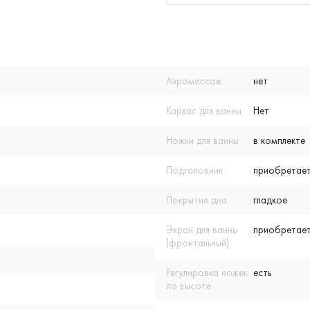
Аэромассаж
нет
Каркас для ванны
Нет
Ножки для ванны
в комплекте
Подголовник
приобретает
Покрытие дна
гладкое
Экран для ванны
приобретает
(фронтальный)
Регулировка ножек
есть
по высоте