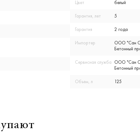
Цвет
белый
Гарантия, лет
5
Гарантия
2 года
Импортер
ООО "Сан Су
Бетонный пр
Сервисная служба
ООО "Сан Су
Бетонный пр
Объем, л
125
купают