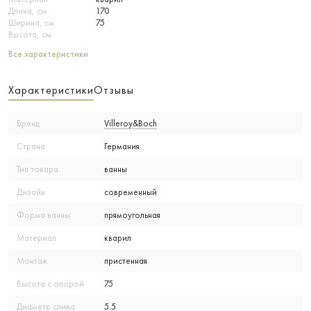
Длина, см
170
Ширина, см
75
Высота, см
Все характеристики
Характеристики
Отзывы
Бренд
Villeroy&Boch
Страна
Германия
Тип товара
ванны
Дизайн
современный
Форма ванны
прямоугольная
Материал
кварил
Монтаж
пристенная
Высота с опорой
75
Диаметр слива
5.5