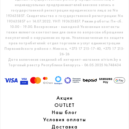
индивидуальных предпринимателей внесена запись о
государственной регистрации юридического лица за No
193635857.
Свидетельство о государственной регистрации: No
193635857 от 14.07.2022. УНП 193635857.
Режим работы: Пн-сб.
10.00 - 19.00. Воскресенье - выходной
Указанные контакты
также являются контактами для связи по вопросам обращения
покупателей о нарушении их прав.
Уполномоченные по защите
прав потребителей: отдел торговли и услуг администрации
Первомайского района г. Минска,
+375 17 215-17-40, +375 17 215-
26-26
Дата включения сведений об интернет-магазине atrium.by в
Торговый реестр Республики Беларусь - 06.05.2025 №748434
Акции
OUTLET
Наш блог
Условия оплаты
Доставка