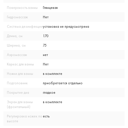
Поверхность ванны
Глянцевая
Гидромассаж
Нет
Система дезинфекции
установка не предусмотрена
Длина, см
170
Ширина, см
75
Аэромассаж
нет
Каркас для ванны
Нет
Ножки для ванны
в комплекте
Подголовник
приобретается отдельно
Покрытие дна
гладкое
Экран для ванны
в комплекте
(фронтальный)
Регулировка ножек по
есть
высоте