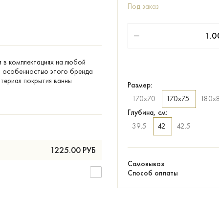
Под заказ
я в комплектациях на любой
ой особенностью этого бренда
атериал покрытия ванны
Размер:
170х70
170х75
180х
Глубина, см:
39.5
42
42.5
1225.00
РУБ
Самовывоз
Способ оплаты