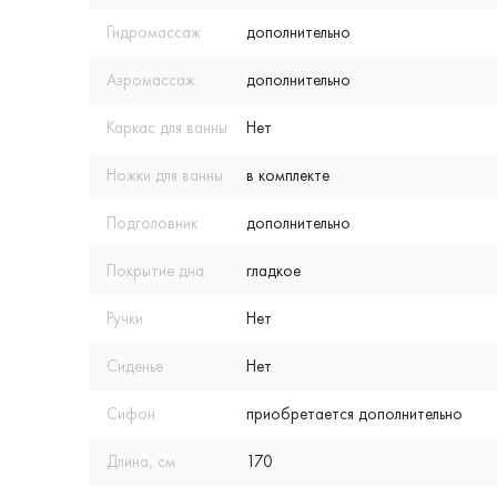
Гидромассаж
дополнительно
Аэромассаж
дополнительно
Каркас для ванны
Нет
Ножки для ванны
в комплекте
Подголовник
дополнительно
Покрытие дна
гладкое
Ручки
Нет
Сиденье
Нет
Сифон
приобретается дополнительно
Длина, см
170