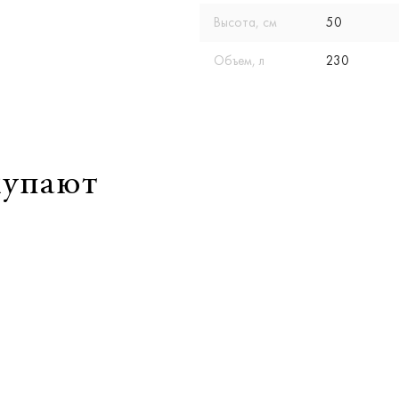
Высота, см
50
Объем, л
230
купают