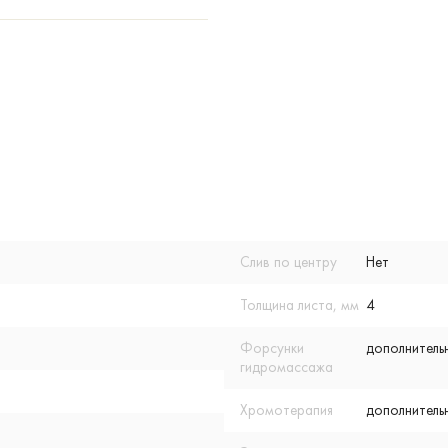
Слив по центру
Нет
Толщина листа, мм
4
Форсунки
дополнитель
гидромассажа
Хромотерапия
дополнитель