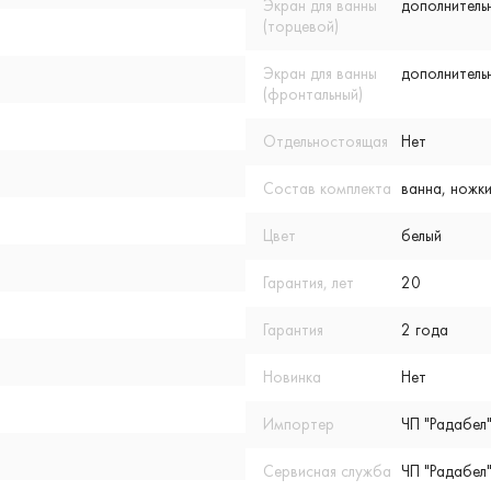
Экран для ванны
дополнитель
(торцевой)
Экран для ванны
дополнитель
(фронтальный)
Отдельностоящая
Нет
Состав комплекта
ванна, ножк
Цвет
белый
Гарантия, лет
20
Гарантия
2 года
Новинка
Нет
Импортер
ЧП "Радабел"
Сервисная служба
ЧП "Радабел"