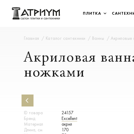
ПЛИТКА
САНТЕХН
Главная
Каталог сантехники
Ванны
Акриловые
Акриловая ванна
ножками
ID товара
24157
Бренд
Excellent
Материал
акрил
Длина, см
170