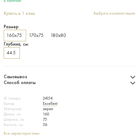
В наличии
Купить в 1 клик
Выбрать комплектацию
Размер:
160х75
170х75
180х80
Глубина, см:
44.5
Самовывоз
Способ оплаты
ID товара
24154
Бренд
Excellent
Материал
акрил
Длина, см
160
Ширина, см
75
Высота, см
56
Все характеристики