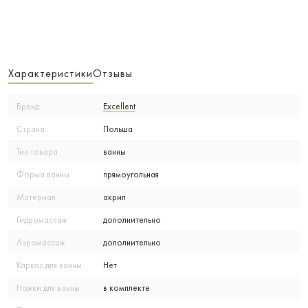
Характеристики
Отзывы
Бренд
Excellent
Страна
Польша
Тип товара
ванны
Форма ванны
прямоугольная
Материал
акрил
Гидромассаж
дополнительно
Аэромассаж
дополнительно
Каркас для ванны
Нет
Ножки для ванны
в комплекте