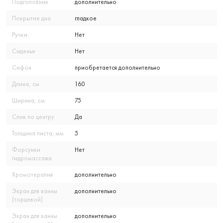
Подголовник
дополнительно
Покрытие дна
гладкое
Ручки
Нет
Сиденье
Нет
Сифон
приобретается дополнительно
Длина, см
160
Ширина, см
75
Слив по центру
Да
Толщина листа, мм
5
Форсунки
Нет
гидромассажа
Хромотерапия
дополнительно
Экран для ванны
дополнительно
(торцевой)
Экран для ванны
дополнительно