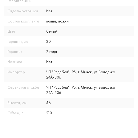
(фронтальный)
Отдельностоящая
Нет
Состав комплекта
ванна, ножки
Цвет
белый
Гарантия, лет
20
Гарантия
2 года
Новинка
Нет
Импортер
ЧП "Радабел", РБ, г. Минск, ул Володько
24А-306
Сервисная служба
ЧП "Радабел", РБ, г. Минск, ул Володько
24А-306
Высота, см
56
Объем, л
210