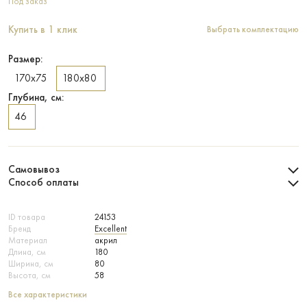
Под заказ
Купить в 1 клик
Выбрать комплектацию
Размер:
170х75
180х80
Глубина, см:
46
Самовывоз
Способ оплаты
ID товара
24153
Бренд
Excellent
Материал
акрил
Длина, см
180
Ширина, см
80
Высота, см
58
Все характеристики