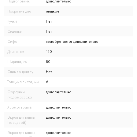
Подголовник
дополнительно
Покрытие дна
гладкое
Ручки
Нет
Сиденье
Нет
Сифон
приобретается дополнительно
Длина, см
180
Ширина, см
80
Слив по центру
Нет
Толщина листа, мм
6
Форсунки
дополнительно
гидромассажа
Хромотерапия
дополнительно
Экран для ванны
дополнительно
(торцевой)
Экран для ванны
дополнительно