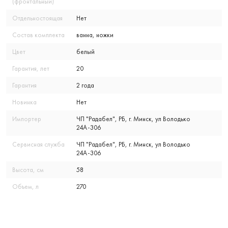
(фронтальный)
Отдельностоящая
Нет
Состав комплекта
ванна, ножки
Цвет
белый
Гарантия, лет
20
Гарантия
2 года
Новинка
Нет
Импортер
ЧП "Радабел", РБ, г. Минск, ул Володько
24А-306
Сервисная служба
ЧП "Радабел", РБ, г. Минск, ул Володько
24А-306
Высота, см
58
Объем, л
270