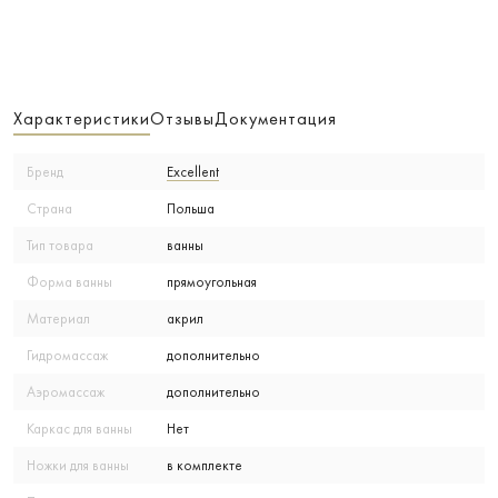
Характеристики
Отзывы
Документация
Бренд
Excellent
Страна
Польша
Тип товара
ванны
Форма ванны
прямоугольная
Материал
акрил
Гидромассаж
дополнительно
Аэромассаж
дополнительно
Каркас для ванны
Нет
Ножки для ванны
в комплекте