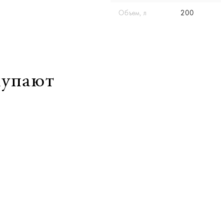
Объем, л
200
купают