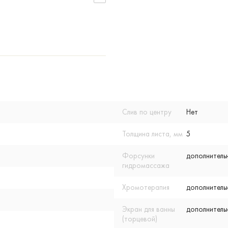
Слив по центру
Нет
Толщина листа, мм
5
Форсунки
дополнитель
гидромассажа
Хромотерапия
дополнитель
Экран для ванны
дополнитель
(торцевой)