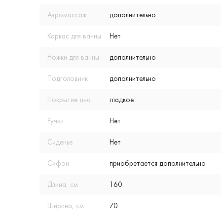
Аэромассаж
дополнительно
Каркас для ванны
Нет
Ножки для ванны
дополнительно
Подголовник
дополнительно
Покрытие дна
гладкое
Ручки
Нет
Сиденье
Нет
Сифон
приобретается дополнительно
Длина, см
160
Ширина, см
70