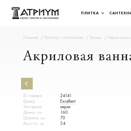
ПЛИТКА
САНТЕХН
Главная
Каталог сантехники
Ванны
Акриловые
Акриловая ванна
ID товара
24141
Бренд
Excellent
Материал
акрил
Длина, см
160
Ширина, см
70
Высота, см
54