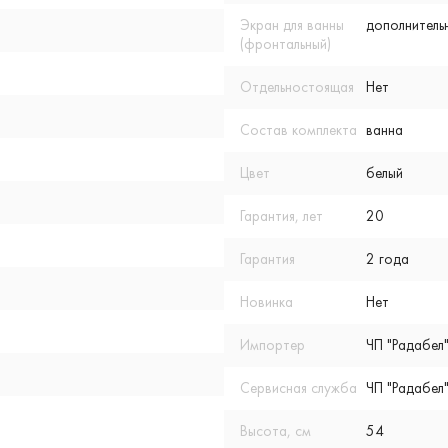
Экран для ванны
дополнитель
(фронтальный)
Отдельностоящая
Нет
Состав комплекта
ванна
Цвет
белый
Гарантия, лет
20
Гарантия
2 года
Новинка
Нет
Импортер
ЧП "Радабел"
Сервисная служба
ЧП "Радабел"
Высота, см
54