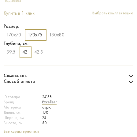
Под заказ
Купить в 1 клик
Выбрать комплектацию
Размер:
170х70
170х75
180х80
Глубина, см:
39.5
42
42.5
Самовывоз
Способ оплаты
ID товара
24138
Бренд
Excellent
Материал
акрил
Длина, см
170
Ширина, см
75
Высота, см
50
Все характеристики