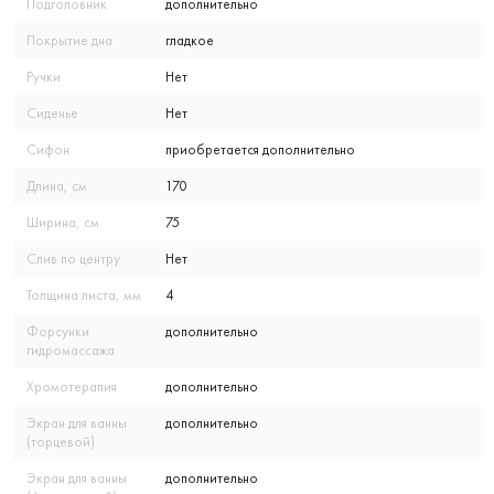
Подголовник
дополнительно
Покрытие дна
гладкое
Ручки
Нет
Сиденье
Нет
Сифон
приобретается дополнительно
Длина, см
170
Ширина, см
75
Слив по центру
Нет
Толщина листа, мм
4
Форсунки
дополнительно
гидромассажа
Хромотерапия
дополнительно
Экран для ванны
дополнительно
(торцевой)
Экран для ванны
дополнительно