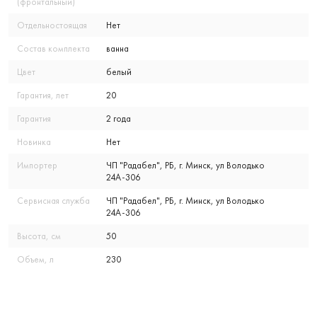
(фронтальный)
Отдельностоящая
Нет
Состав комплекта
ванна
Цвет
белый
Гарантия, лет
20
Гарантия
2 года
Новинка
Нет
Импортер
ЧП "Радабел", РБ, г. Минск, ул Володько
24А-306
Сервисная служба
ЧП "Радабел", РБ, г. Минск, ул Володько
24А-306
Высота, см
50
Объем, л
230