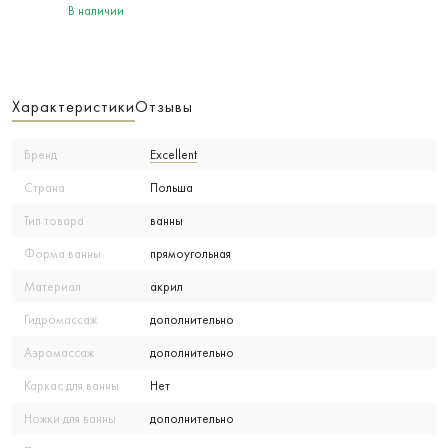
В наличии
Характеристики
Отзывы
Бренд
Excellent
Страна
Польша
Тип товара
ванны
Форма ванны
прямоугольная
Материал
акрил
Гидромассаж
дополнительно
Аэромассаж
дополнительно
Каркас для ванны
Нет
Ножки для ванны
дополнительно