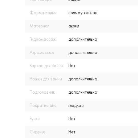
Форма ванны
прямоугольная
Материал
акрил
Гидромассаж
дополнительно
Аэромассаж
дополнительно
Каркас для ванны
Нет
Ножки для ванны
дополнительно
Подголовник
дополнительно
Покрытие дна
гладкое
Ручки
Нет
Сиденье
Нет