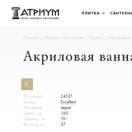
ПЛИТКА
САНТЕХН
Главная
Каталог сантехники
Ванны
Акриловые
Акриловая ванна
ID товара
24137
Бренд
Excellent
Материал
акрил
Длина, см
160
Ширина, см
70
Высота, см
57