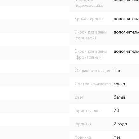
гидромассажа
Хромотерапия
дополнитель
Экран для ванны
дополнитель
(торцевой)
Экран для ванны
дополнитель
(фронтальный)
Отдельностоящая
Нет
Состав комплекта
ванна
Цвет
белый
Гарантия, лет
20
Гарантия
2 года
Новинка
Нет