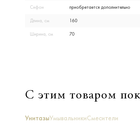
Сифон
приобретается дополнительно
Длина, см
160
Ширина, см
70
С этим товаром по
Унитазы
Умывальники
Смесители