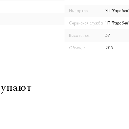
Импортер
ЧП "Радабел"
Сервисная служба
ЧП "Радабел"
Высота, см
57
Объем, л
205
купают