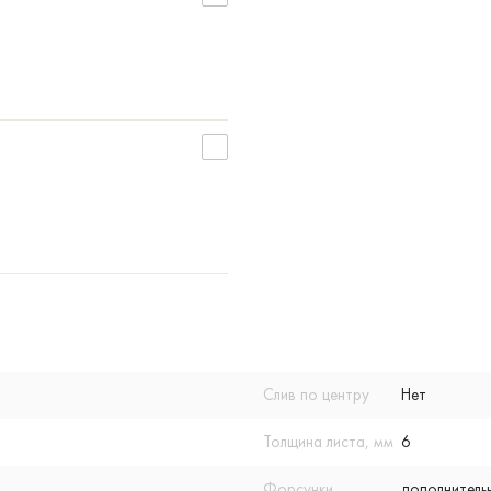
Слив по центру
Нет
Толщина листа, мм
6
Форсунки
дополнитель