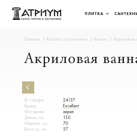
ПЛИТКА
САНТЕХН
Главная
Каталог сантехники
Ванны
Акриловые
Акриловая ванна
ID товара
24137
Бренд
Excellent
Материал
акрил
Длина, см
150
Ширина, см
70
Высота, см
57