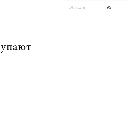
Объем, л
195
купают