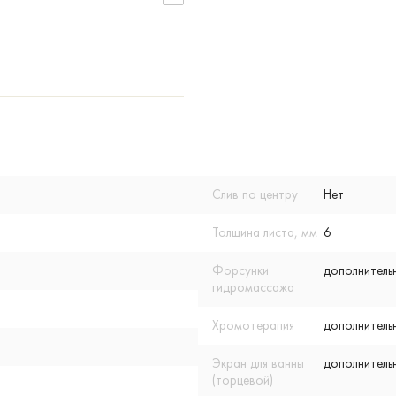
Слив по центру
Нет
Толщина листа, мм
6
Форсунки
дополнитель
гидромассажа
Хромотерапия
дополнитель
Экран для ванны
дополнитель
(торцевой)