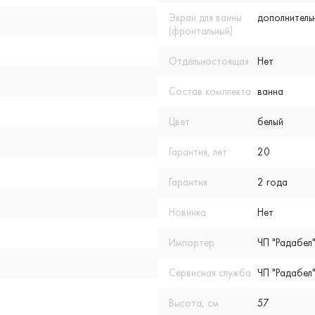
Экран для ванны
дополнитель
(фронтальный)
Отдельностоящая
Нет
Состав комплекта
ванна
Цвет
белый
Гарантия, лет
20
Гарантия
2 года
Новинка
Нет
Импортер
ЧП "Радабел"
Сервисная служба
ЧП "Радабел"
Высота, см
57