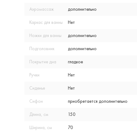
Аэромассаж
дополнительно
Каркас для ванны
Нет
Ножки для ванны
дополнительно
Подголовник
дополнительно
Покрытие дна
гладкое
Ручки
Нет
Сиденье
Нет
Сифон
приобретается дополнительно
Длина, см
150
Ширина, см
70