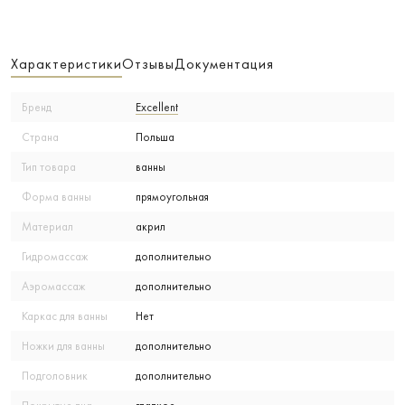
Характеристики
Отзывы
Документация
Бренд
Excellent
Страна
Польша
Тип товара
ванны
Форма ванны
прямоугольная
Материал
акрил
Гидромассаж
дополнительно
Аэромассаж
дополнительно
Каркас для ванны
Нет
Ножки для ванны
дополнительно
Подголовник
дополнительно