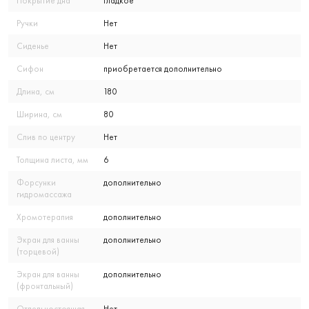
Покрытие дна
гладкое
Ручки
Нет
Сиденье
Нет
Сифон
приобретается дополнительно
Длина, см
180
Ширина, см
80
Слив по центру
Нет
Толщина листа, мм
6
Форсунки
дополнительно
гидромассажа
Хромотерапия
дополнительно
Экран для ванны
дополнительно
(торцевой)
Экран для ванны
дополнительно
(фронтальный)
Отдельностоящая
Нет