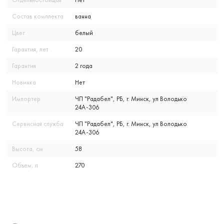
Состав комплекта
ванна
Цвет
белый
Гарантия, лет
20
Гарантия
2 года
Новинка
Нет
Импортер
ЧП "Радабел", РБ, г. Минск, ул Володько
24А-306
Сервисная служба
ЧП "Радабел", РБ, г. Минск, ул Володько
24А-306
Высота, см
58
Объем, л
270