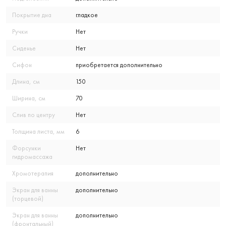
Покрытие дна
гладкое
Ручки
Нет
Сиденье
Нет
Сифон
приобретается дополнительно
Длина, см
150
Ширина, см
70
Слив по центру
Нет
Толщина листа, мм
6
Форсунки
Нет
гидромассажа
Хромотерапия
дополнительно
Экран для ванны
дополнительно
(торцевой)
Экран для ванны
дополнительно
(фронтальный)