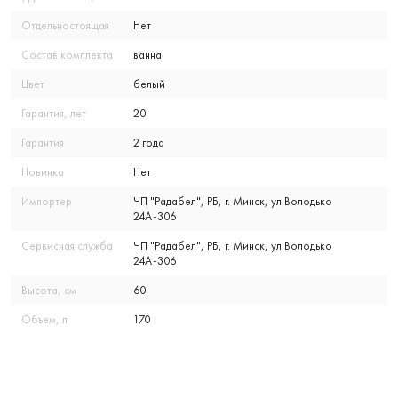
Отдельностоящая
Нет
Состав комплекта
ванна
Цвет
белый
Гарантия, лет
20
Гарантия
2 года
Новинка
Нет
Импортер
ЧП "Радабел", РБ, г. Минск, ул Володько
24А-306
Сервисная служба
ЧП "Радабел", РБ, г. Минск, ул Володько
24А-306
Высота, см
60
Объем, л
170