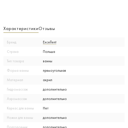
Характеристики
Отзывы
Бренд
Excellent
Страна
Польша
Тип товара
ванны
Форма ванны
прямоугольная
Материал
акрил
Гидромассаж
дополнительно
Аэромассаж
дополнительно
Каркас для ванны
Нет
Ножки для ванны
дополнительно
Подголовник
дополнительно