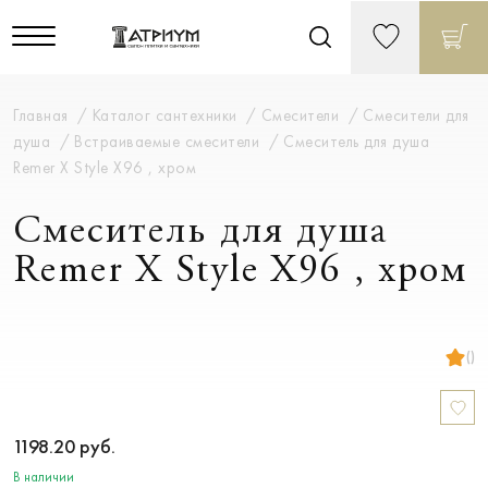
Главная
Каталог сантехники
Смесители
Смесители для
душа
Встраиваемые смесители
Смеситель для душа
Remer X Style X96 , хром
Смеситель для душа
Remer X Style X96 , хром
()
1198.20
руб.
В наличии