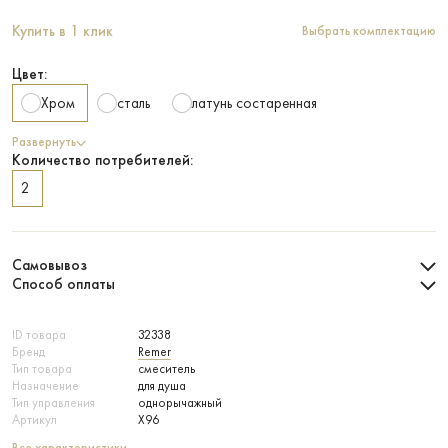
Купить в 1 клик
Выбрать комплектацию
Цвет:
Хром
сталь
латунь состаренная
Развернуть
Количество потребителей:
2
Самовывоз
Способ оплаты
ID товара
32338
Бренд
Remer
Тип товара
смеситель
Назначение
для душа
Тип управления
однорычажный
Артикул
X96