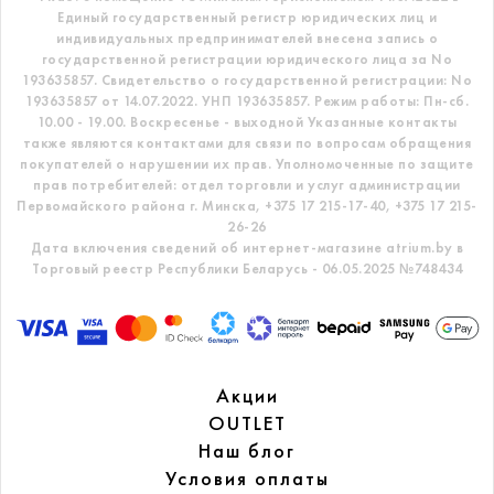
Единый государственный регистр
юридических лиц и
индивидуальных предпринимателей внесена запись о
государственной регистрации юридического лица за No
193635857.
Свидетельство о государственной регистрации: No
193635857 от 14.07.2022. УНП 193635857.
Режим работы: Пн-сб.
10.00 - 19.00. Воскресенье - выходной
Указанные контакты
также являются контактами для связи по вопросам обращения
покупателей о нарушении их прав.
Уполномоченные по защите
прав потребителей: отдел торговли и услуг администрации
Первомайского района г. Минска,
+375 17 215-17-40, +375 17 215-
26-26
Дата включения сведений об интернет-магазине atrium.by в
Торговый реестр Республики Беларусь - 06.05.2025 №748434
Акции
OUTLET
Наш блог
Условия оплаты