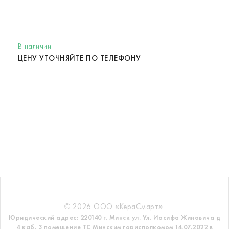
В наличии
ЦЕНУ УТОЧНЯЙТЕ ПО ТЕЛЕФОНУ
© 2026 ООО «КераСмарт».
Юридический адрес: 220140 г. Минск ул. Ул. Иосифа Жиновича д
4 каб. 3 помещение ТС
Минским горисполкомом 14.07.2022 в