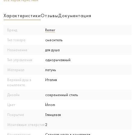
Все характеристики
Характеристики
Отзывы
Документация
Бренд
Remer
Тип товара
смеситель
Назначение
для душа
Тип управления
однорычажный
Материал
латунь
Верхний душ в
Италия
комплекте
Дизайн
современный стиль
Цвет
khrom
Покрытие
Глянцевая
Монтажные отверстия
2
Комплектация
Скрытая часть в комплекте