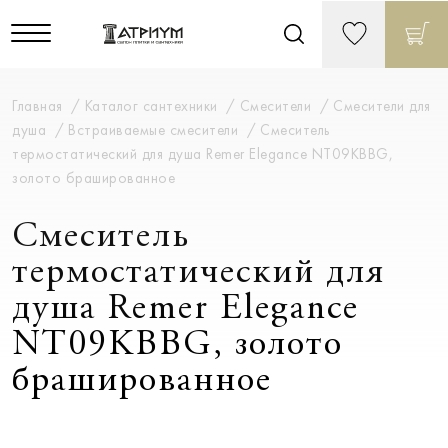
Главная
Каталог сантехники
Смесители
Смесители для
душа
Встраиваемые смесители
Смеситель
термостатический для душа Remer Elegance NT09KBBG,
золото брашированное
Смеситель
термостатический для
душа Remer Elegance
NT09KBBG, золото
брашированное