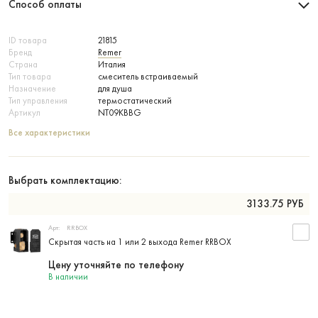
Способ оплаты
ID товара
21815
Бренд
Remer
Страна
Италия
Тип товара
смеситель встраиваемый
Назначение
для душа
Тип управления
термостатический
Артикул
NT09KBBG
Все характеристики
Выбрать комплектацию:
3133.75
РУБ
Арт:
RRBOX
Скрытая часть на 1 или 2 выхода Remer RRBOX
Цену уточняйте по телефону
В наличии