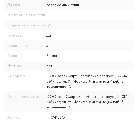
Дизайн
современный стиль
Монтажные отверстия
1
Ширина смесителя, см
17
Термостат
Да
Гарантия, лет
5
Гарантия
2 года
Новинка
Нет
Импортер
ООО КераСмарт. Республика Беларусь, 220140
г. Минск; ул. Ул. Иосифа Жиновича д 4 каб. 3
помещение ТС
Сервисная служба
ООО КераСмарт. Республика Беларусь, 220140
г. Минск; ул. Ул. Иосифа Жиновича д 4 каб. 3
помещение ТС
Артикул
NT09KBBG