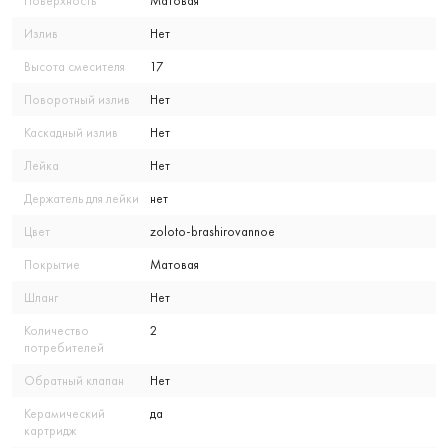
Поверхность
Матовая
Излив
Нет
Высота смесителя
17
Поворотный излив
Нет
Каскадный излив
Нет
Лейка
Нет
Держатель для лейки
нет
Цвет
zoloto-brashirovannoe
Покрытие
Матовая
Шланг
Нет
Количество
2
потребителей
Обратный клапан
Нет
Керамический
да
картридж