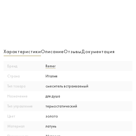
Характеристики
Описание
Отзывы
Документация
Бренд
Remer
Страна
Италия
Тип товара
смеситель встраиваемый
Назначение
для душа
Тип управления
термостатический
Цвет
золото
Материал
латунь