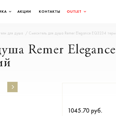
ИКА
АКЦИИ
КОНТАКТЫ
OUTLET
ели для душа
Смеситель для душа Remer Elegance EQ3234 тер
душа Remer Eleganc
ий
1045.70
руб.