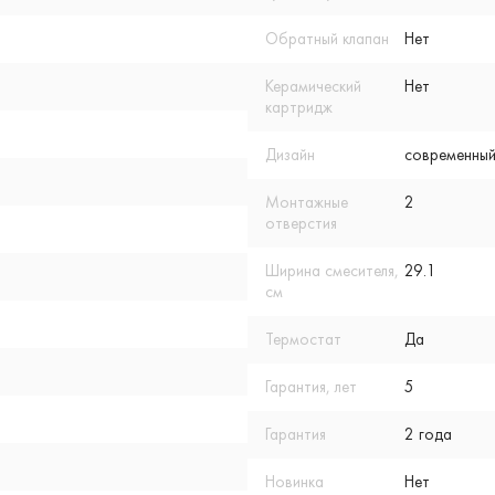
Обратный клапан
Нет
Керамический
Нет
картридж
Дизайн
современный
Монтажные
2
отверстия
Ширина смесителя,
29.1
см
Термостат
Да
Гарантия, лет
5
Гарантия
2 года
Новинка
Нет