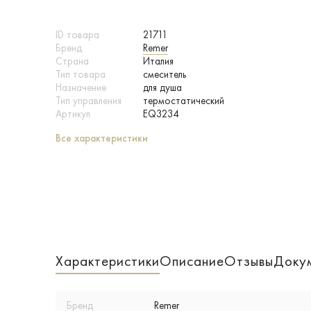
ID товара
21711
Бренд
Remer
Страна
Италия
Тип товара
смеситель
Назначение
для душа
Тип управления
термостатический
Артикул
EQ3234
Все характеристики
Характеристики
Описание
Отзывы
Доку
Бренд
Remer