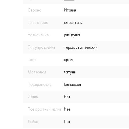
Страна
Италия
Тип товара
смеситель
Назначение
для душа
Тип управления
термостатический
Цвет
хром
Материал
латунь
Поверхность
Глянцевая
Излив
Нет
Поворотный излив
Нет
Лейка
Нет