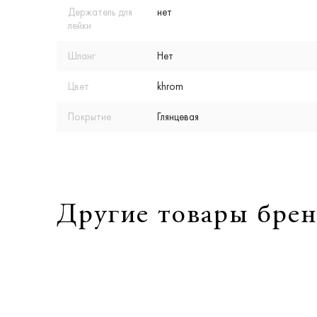
Держатель для
нет
лейки
Шланг
Нет
Цвет
khrom
Покрытие
Глянцевая
Другие товары брен