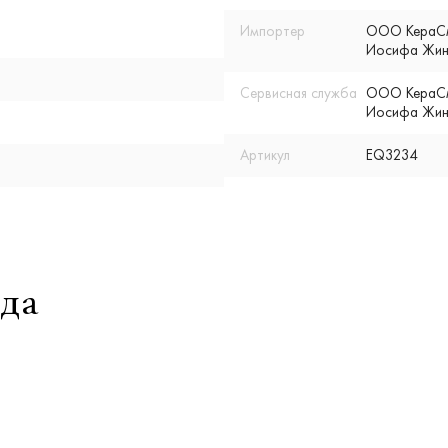
Импортер
ООО КераСмар
Иосифа Жино
Сервисная служба
ООО КераСмар
Иосифа Жино
Артикул
EQ3234
да