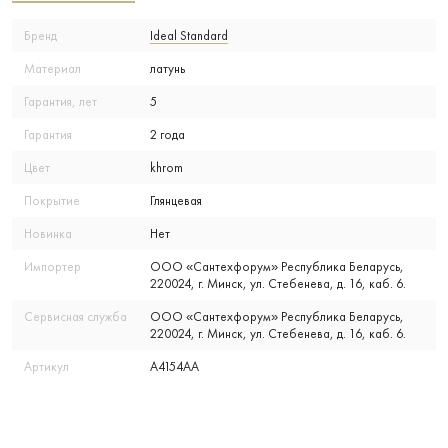
Бренд
Ideal Standard
Материал
латунь
Гарантия, лет
5
Гарантия
2 года
Цвет
khrom
Покрытие
Глянцевая
Новинка
Нет
Импортер
ООО «Сантехфорум» Республика Беларусь,
220024, г. Минск, ул. Стебенева, д. 16, каб. 6.
Сервисная служба
ООО «Сантехфорум» Республика Беларусь,
220024, г. Минск, ул. Стебенева, д. 16, каб. 6.
Артикул
A4154AA