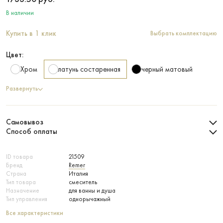
В наличии
Купить в 1 клик
Выбрать комплектацию
Цвет:
Хром
латунь состаренная
черный матовый
Развернуть
Самовывоз
Способ оплаты
ID товара
21509
Бренд
Remer
Страна
Италия
Тип товара
смеситель
Назначение
для ванны и душа
Тип управления
однорычажный
Все характеристики