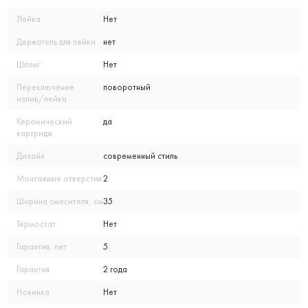
Лейка
Нет
Держатель для лейки
нет
Шланг
Нет
Переключение
поворотный
излив/лейка
Керамический
да
картридж
Дизайн
современный стиль
Монтажные отверстия
2
Ширина смесителя, см
35
Термостат
Нет
Гарантия, лет
5
Гарантия
2 года
Новинка
Нет