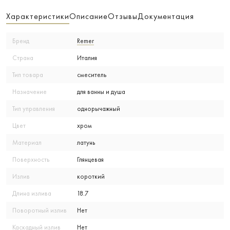
Характеристики
Описание
Отзывы
Документация
Бренд
Remer
Страна
Италия
Тип товара
смеситель
Назначение
для ванны и душа
Тип управления
однорычажный
Цвет
хром
Материал
латунь
Поверхность
Глянцевая
Излив
короткий
Длина излива
18.7
Поворотный излив
Нет
Каскадный излив
Нет