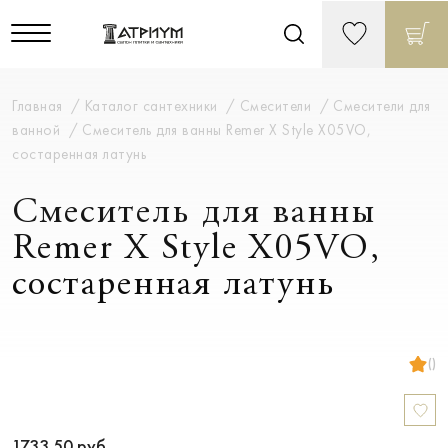
Главная
Каталог сантехники
Смесители
Смесители для
ванной
Смеситель для ванны Remer X Style X05VO,
состаренная латунь
Смеситель для ванны
Remer X Style X05VO,
состаренная латунь
()
1733.50
руб.