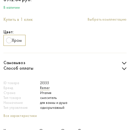
В наличии
Купить в 1 клик
Выбрать комплектацию
Цвет:
Хром
Самовывоз
Способ оплаты
ID товара
21555
Бренд
Remer
Страна
Италия
Тип товара
смеситель
Назначение
для ванны и душа
Тип управления
однорычажный
Все характеристики