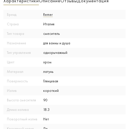
Характеристики
Описание
Отзывы
Документация
Бренд
Remer
Страна
Италия
Тип товара
смеситель
Назначение
для ванны и душа
Тип управления
однорычажный
Цвет
хром
Материал
латунь
Поверхность
Глянцевая
Излив
короткий
Высота смесителя
90
Длина излива
18.3
Поворотный излив
Нет
Каскадный излив
Да