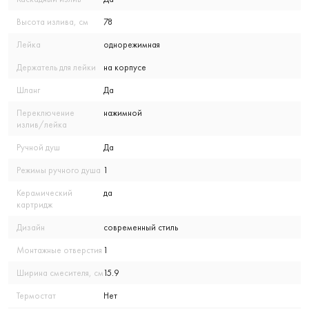
Высота излива, см
78
Лейка
однорежимная
Держатель для лейки
на корпусе
Шланг
Да
Переключение
нажимной
излив/лейка
Ручной душ
Да
Режимы ручного душа
1
Керамический
да
картридж
Дизайн
современный стиль
Монтажные отверстия
1
Ширина смесителя, см
15.9
Термостат
Нет