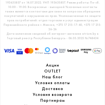
193635857 от 14.07.2022. УНП 193635857.
Режим работы: Пн-сб.
10.00 - 19.00. Воскресенье - выходной
Указанные контакты
также являются контактами для связи по вопросам обращения
покупателей о нарушении их прав.
Уполномоченные по защите
прав потребителей: отдел торговли и услуг администрации
Первомайского района г. Минска,
+375 17 215-17-40, +375 17 215-
26-26
Дата включения сведений об интернет-магазине atrium.by в
Торговый реестр Республики Беларусь - 06.05.2025 №748434
Акции
OUTLET
Наш блог
Условия оплаты
Доставка
Условия возврата
Партнерам