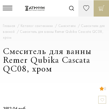
Главная
Каталог сантехники
Смесители
Смесители для
ванной
Смеситель для ванны Remer Qubika Cascata QC08,
хром
Смеситель для ванны
Remer Qubika Cascata
QC08, хром
()
3912.04
руб.