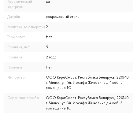
Керамический
да
картридж
Дизайн
современный стиль
Монтажные отверстия
2
Термостат
Нет
Гарантия, лет
5
Гарантия
2 года
Новинка
Нет
Импортер
ООО КераСмарт. Республика Беларусь, 220140
г. Минск; ул. Ул. Иосифа Жиновича д 4 каб. 3
помещение ТС
Сервисная служба
ООО КераСмарт. Республика Беларусь, 220140
г. Минск; ул. Ул. Иосифа Жиновича д 4 каб. 3
помещение ТС