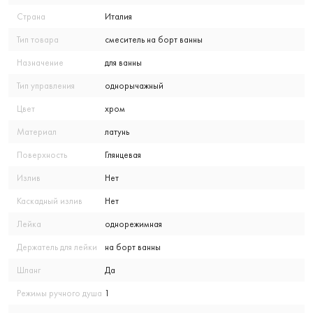
Страна
Италия
Тип товара
смеситель на борт ванны
Назначение
для ванны
Тип управления
однорычажный
Цвет
хром
Материал
латунь
Поверхность
Глянцевая
Излив
Нет
Каскадный излив
Нет
Лейка
однорежимная
Держатель для лейки
на борт ванны
Шланг
Да
Режимы ручного душа
1