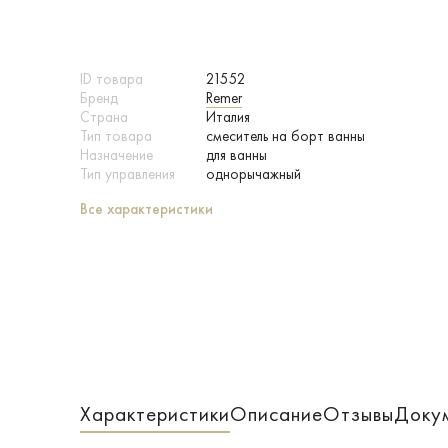
ID товара
21552
Бренд
Remer
Страна
Италия
Тип товара
смеситель на борт ванны
Назначение
для ванны
Тип управления
однорычажный
Все характеристики
Характеристики
Описание
Отзывы
Доку