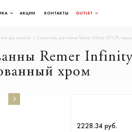
ИКА
АКЦИИ
КОНТАКТЫ
OUTLET
ели для ванной
Смеситель для ванны Remer Infinity I07CFP, че
анны Remer Infinity
ованный хром
2228.34
руб.