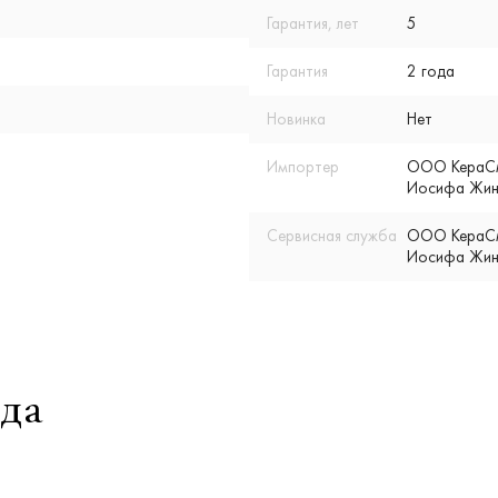
Гарантия, лет
5
Гарантия
2 года
Новинка
Нет
Импортер
ООО КераСмар
Иосифа Жино
Сервисная служба
ООО КераСмар
Иосифа Жино
да