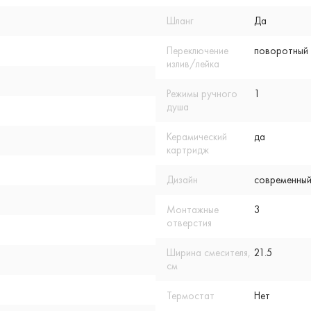
Шланг
Да
Переключение
поворотный
излив/лейка
Режимы ручного
1
душа
Керамический
да
картридж
Дизайн
современный
Монтажные
3
отверстия
Ширина смесителя,
21.5
см
Термостат
Нет