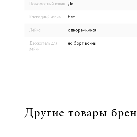
Поворотный излив
Да
Каскадный излив
Нет
Лейка
однорежимная
Держатель для
на борт ванны
лейки
Другие товары брен