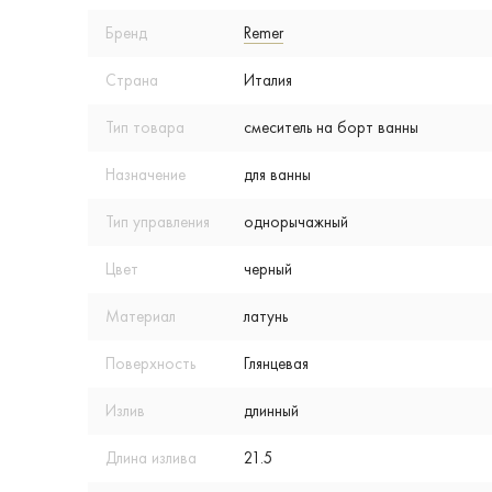
Бренд
Remer
Страна
Италия
Тип товара
смеситель на борт ванны
Назначение
для ванны
Тип управления
однорычажный
Цвет
черный
Материал
латунь
Поверхность
Глянцевая
Излив
длинный
Длина излива
21.5