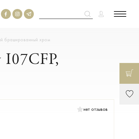
рный брашированный хром
 I07CFP,
нет отзывов