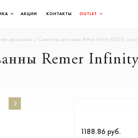
ИКА
АКЦИИ
КОНТАКТЫ
OUTLET
ели для ванной
Смеситель для ванны Remer Infinity I05DO, золо
анны Remer Infinit
1188.86
руб.