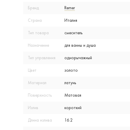
Бренд
Remer
Страна
Италия
Тип товара
смеситель
Назначение
для ванны и душа
Тип управления
однорычажный
Цвет
золото
Материал
латунь
Поверхность
Матовая
Излив
короткий
Длина излива
16.2