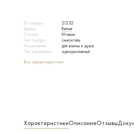
ID товара
21532
Бренд
Remer
Страна
Италия
Тип товара
смеситель
Назначение
для ванны и душа
Тип управления
однорычажный
Все характеристики
Характеристики
Описание
Отзывы
Доку