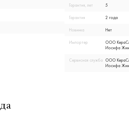
Гарантия, лет
5
Гарантия
2 года
Новинка
Нет
Импортер
ООО КераСмар
Иосифа Жино
Сервисная служба
ООО КераСмар
Иосифа Жино
да