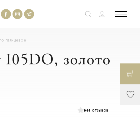
то глянцевое
y I05DO, золото
нет отзывов