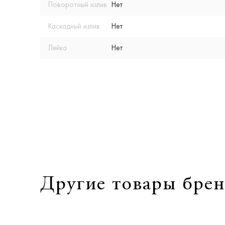
Поворотный излив
Нет
Каскадный излив
Нет
Лейка
Нет
Другие товары брен