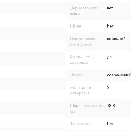
Держатель для
нет
лейки
Шланг
Нет
Переключение
нажимной
излив/лейка
Керамический
да
картридж
Дизайн
современный
Монтажные
2
отверстия
Ширина смесителя,
18.8
см
Термостат
Нет