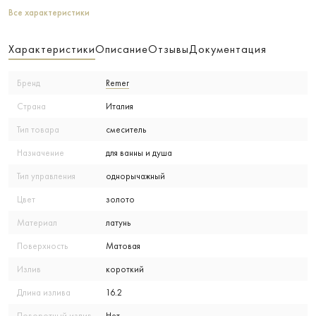
Все характеристики
Характеристики
Описание
Отзывы
Документация
Бренд
Remer
Страна
Италия
Тип товара
смеситель
Назначение
для ванны и душа
Тип управления
однорычажный
Цвет
золото
Материал
латунь
Поверхность
Матовая
Излив
короткий
Длина излива
16.2
Поворотный излив
Нет