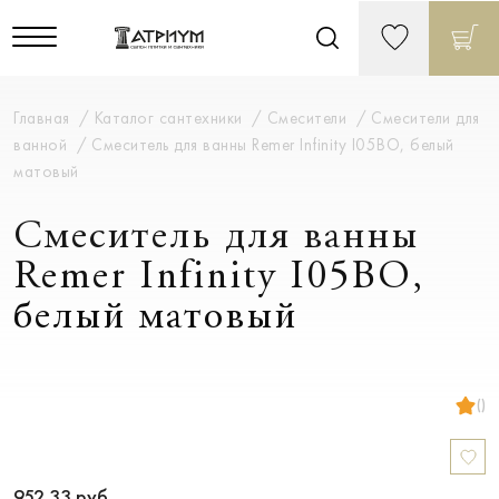
Главная
Каталог сантехники
Смесители
Смесители для
ванной
Смеситель для ванны Remer Infinity I05BO, белый
матовый
Смеситель для ванны
Remer Infinity I05BO,
белый матовый
()
952.33
руб.