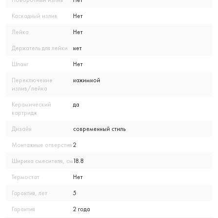
Каскадный излив
Нет
Лейка
Нет
Держатель для лейки
нет
Шланг
Нет
Переключение
нажимной
излив/лейка
Керамический
да
картридж
Дизайн
современный стиль
Монтажные отверстия
2
Ширина смесителя, см
18.8
Термостат
Нет
Гарантия, лет
5
Гарантия
2 года