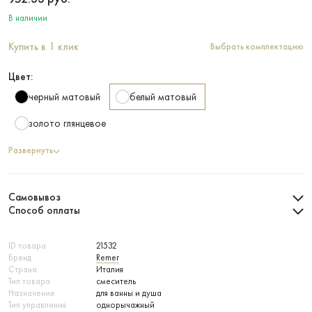
В наличии
Купить в 1 клик
Выбрать комплектацию
Цвет:
черный матовый
белый матовый
золото глянцевое
Развернуть
Самовывоз
Способ оплаты
ID товара
21532
Бренд
Remer
Страна
Италия
Тип товара
смеситель
Назначение
для ванны и душа
Тип управления
однорычажный