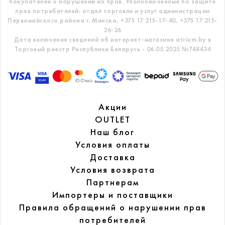
покупателей о нарушении их прав.
Уполномоченные по защите
прав потребителей: отдел торговли и услуг администрации
Первомайского района г. Минска,
+375 17 215-17-40, +375 17 215-
26-26
Дата включения сведений об интернет-магазине atrium.by в
Торговый реестр Республики Беларусь - 06.05.2025 №748434
Акции
OUTLET
Наш блог
Условия оплаты
Доставка
Условия возврата
Партнерам
Импортеры и поставщики
Правила обращений
о нарушении прав
потребителей