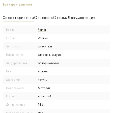
Все характеристики
Характеристики
Описание
Отзывы
Документация
Бренд
Remer
Страна
Италия
Тип товара
смеситель
Назначение
для ванны и душа
Тип управления
однорычажный
Цвет
золото
Материал
латунь
Поверхность
Матовая
Излив
короткий
Длина излива
14.6
Поворотный излив
Нет