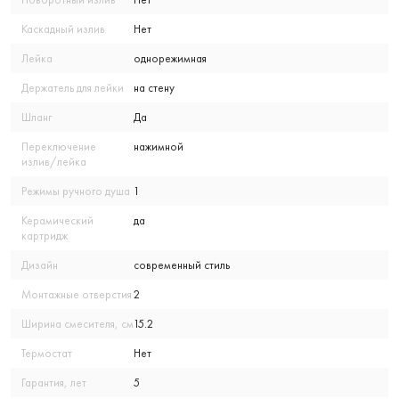
Каскадный излив
Нет
Лейка
однорежимная
Держатель для лейки
на стену
Шланг
Да
Переключение
нажимной
излив/лейка
Режимы ручного душа
1
Керамический
да
картридж
Дизайн
современный стиль
Монтажные отверстия
2
Ширина смесителя, см
15.2
Термостат
Нет
Гарантия, лет
5