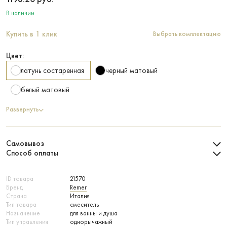
В наличии
Купить в 1 клик
Выбрать комплектацию
Цвет:
латунь состаренная
черный матовый
белый матовый
Развернуть
Самовывоз
Способ оплаты
ID товара
21570
Бренд
Remer
Страна
Италия
Тип товара
смеситель
Назначение
для ванны и душа
Тип управления
однорычажный