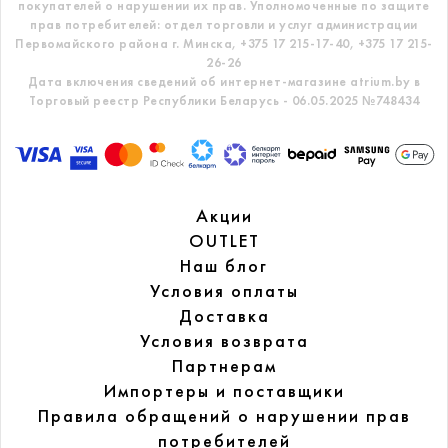
покупателей о нарушении их прав.
Уполномоченные по защите
прав потребителей: отдел торговли и услуг администрации
Первомайского района г. Минска,
+375 17 215-17-40, +375 17 215-
26-26
Дата включения сведений об интернет-магазине atrium.by в
Торговый реестр Республики Беларусь - 06.05.2025 №748434
Акции
OUTLET
Наш блог
Условия оплаты
Доставка
Условия возврата
Партнерам
Импортеры и поставщики
Правила обращений
о нарушении прав
потребителей