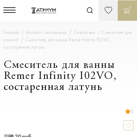
Главная
Каталог сантехники
Смесители
Смесители для
ванной
Смеситель для ванны Remer Infinity I02VO,
состаренная латунь
Смеситель для ванны
Remer Infinity I02VO,
состаренная латунь
()
1198.20
руб.