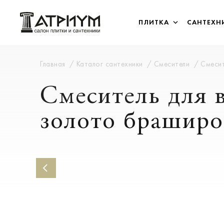
ПЛИТКА
САНТЕХН
Главная
Каталог сантехники
Смесители
Смесит
Смеситель для 
золото браширо