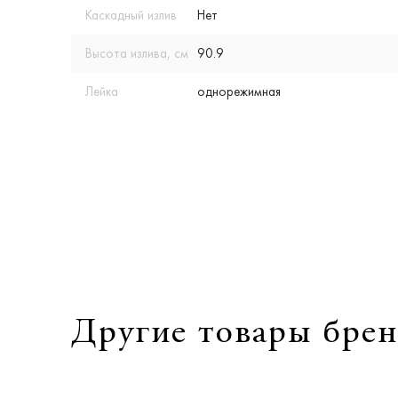
Каскадный излив
Нет
Высота излива, см
90.9
Лейка
однорежимная
Другие товары брен