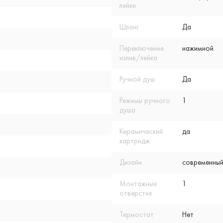
лейки
Шланг
Да
Переключение
нажимной
излив/лейка
Ручной душ
Да
Режимы ручного
1
душа
Керамический
да
картридж
Дизайн
современный
Монтажные
1
отверстия
Термостат
Нет