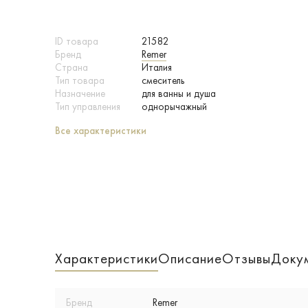
ID товара
21582
Бренд
Remer
Страна
Италия
Тип товара
смеситель
Назначение
для ванны и душа
Тип управления
однорычажный
Все характеристики
Характеристики
Описание
Отзывы
Доку
Бренд
Remer