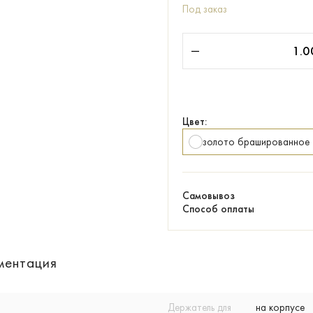
Под заказ
Цвет:
золото брашированное
Самовывоз
Способ оплаты
ментация
Держатель для
на корпусе