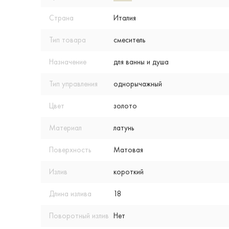
Страна
Италия
Тип товара
смеситель
Назначение
для ванны и душа
Тип управления
однорычажный
Цвет
золото
Материал
латунь
Поверхность
Матовая
Излив
короткий
Длина излива
18
Поворотный излив
Нет