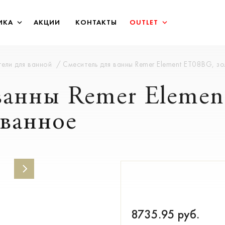
ИКА
АКЦИИ
КОНТАКТЫ
OUTLET
ели для ванной
Смеситель для ванны Remer Element ET08BG, 
ванны Remer Eleme
ванное
8735.95
руб.