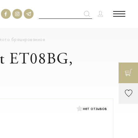
золото брашированное
nt ET08BG,
нет отзывов