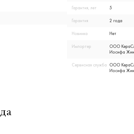
Гарантия, лет
5
Гарантия
2 года
Новинка
Нет
Импортер
ООО КераСмар
Иосифа Жино
Сервисная служба
ООО КераСмар
Иосифа Жино
да