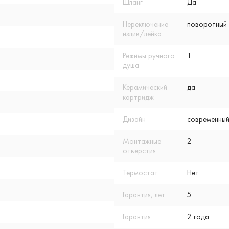
Шланг
Да
Переключение
поворотный
излив/лейка
Режимы ручного
1
душа
Керамический
да
картридж
Дизайн
современный
Монтажные
2
отверстия
Термостат
Нет
Гарантия, лет
5
Гарантия
2 года