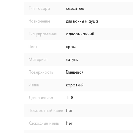
Тип товара
смеситель
Назначение
для ванны и душа
Тип управления
однорычажный
Цвет
хром
Материал
латунь
Поверхность
Глянцевая
Излив
короткий
Длина излива
11.8
Поворотный излив
Нет
Каскадный излив
Нет