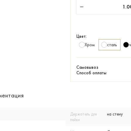
Цвет:
Хром
сталь
Самовывоз
Способ оплаты
ментация
Держатель для
на стену
лейки