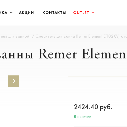
ИКА
АКЦИИ
КОНТАКТЫ
OUTLET
ели для ванной
Смеситель для ванны Remer Element ET02XV, ст
ванны Remer Elemen
2424.40
руб.
В наличии