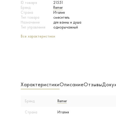
ID товара
21551
Бренд
Remer
Страна
Италия
Тип товара
смеситель
Назначение
для ванны и душа
Тип управления
однорычажный
Все характеристики
Характеристики
Описание
Отзывы
Доку
Бренд
Remer
Страна
Италия