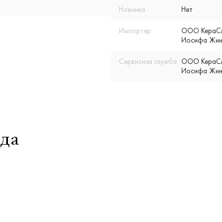
Новинка
Нет
Импортер
ООО КераСмар
Иосифа Жино
Сервисная служба
ООО КераСмар
Иосифа Жино
да