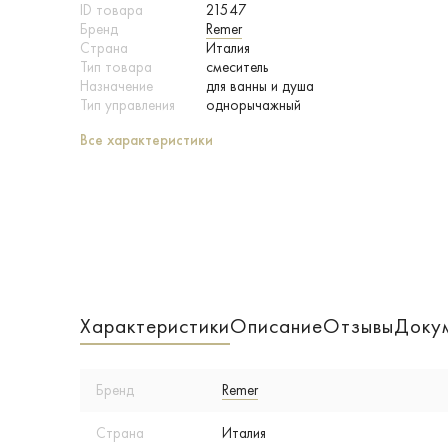
ID товара
21547
Бренд
Remer
Страна
Италия
Тип товара
смеситель
Назначение
для ванны и душа
Тип управления
однорычажный
Все характеристики
Характеристики
Описание
Отзывы
Доку
Бренд
Remer
Страна
Италия