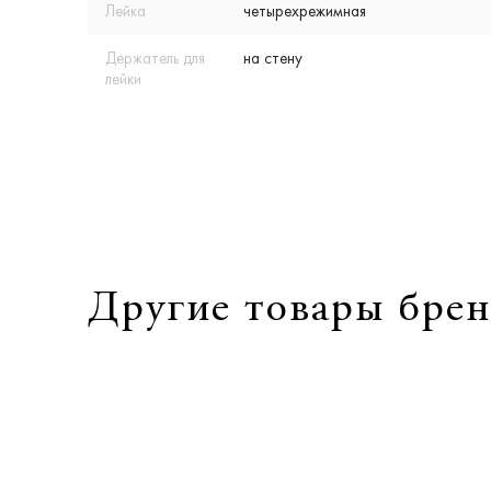
Лейка
четырехрежимная
Держатель для
на стену
лейки
Другие товары брен