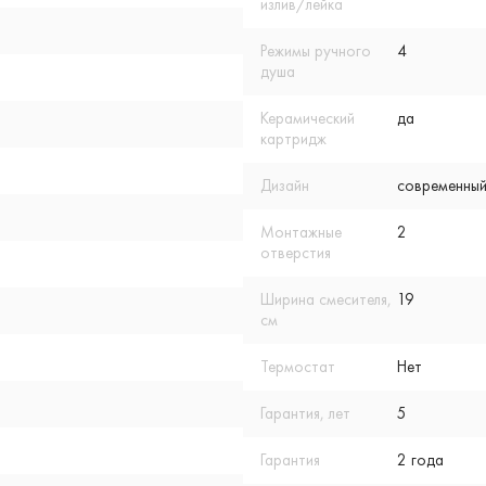
излив/лейка
Режимы ручного
4
душа
Керамический
да
картридж
Дизайн
современный
Монтажные
2
отверстия
Ширина смесителя,
19
см
Термостат
Нет
Гарантия, лет
5
Гарантия
2 года