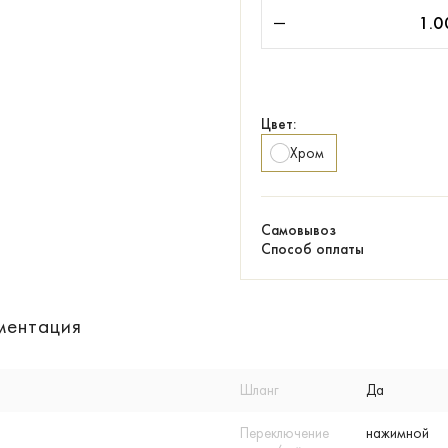
Цвет:
Хром
Самовывоз
Способ оплаты
ментация
Шланг
Да
Переключение
нажимной