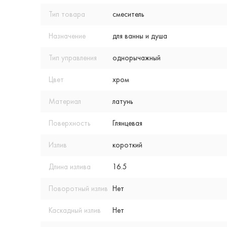
Тип товара
смеситель
Назначение
для ванны и душа
Тип управления
однорычажный
Цвет
хром
Материал
латунь
Поверхность
Глянцевая
Излив
короткий
Длина излива
16.5
Поворотный излив
Нет
Каскадный излив
Нет