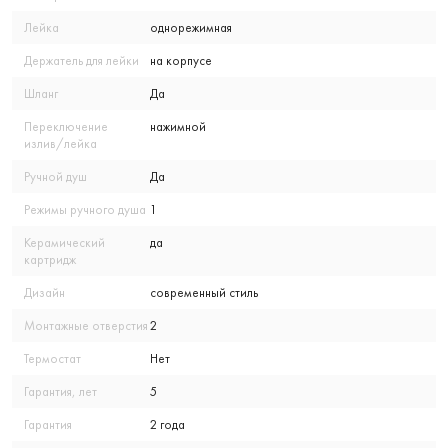
Лейка
однорежимная
Держатель для лейки
на корпусе
Шланг
Да
Переключение
нажимной
излив/лейка
Ручной душ
Да
Режимы ручного душа
1
Керамический
да
картридж
Дизайн
современный стиль
Монтажные отверстия
2
Термостат
Нет
Гарантия, лет
5
Гарантия
2 года