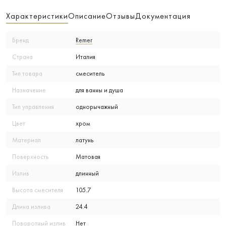
Характеристики
Описание
Отзывы
Документация
Бренд
Remer
Страна
Италия
Тип товара
смеситель
Назначение
для ванны и душа
Тип управления
однорычажный
Цвет
хром
Материал
латунь
Поверхность
Матовая
Излив
длинный
Высота смесителя
105.7
Длина излива
24.4
Поворотный излив
Нет