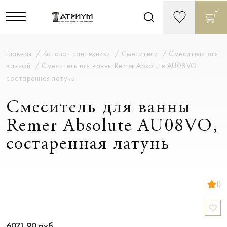
Главная
Каталог сантехники
Смесители
Смесители для
ванной
Смеситель для ванны Remer Absolute AU08VO,
состаренная латунь
Смеситель для ванны
Remer Absolute AU08VO,
состаренная латунь
()
6071.90
руб.