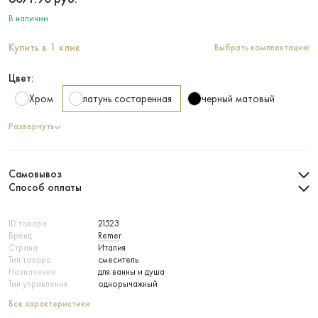
В наличии
Купить в 1 клик
Выбрать комплектацию
Цвет:
Хром
латунь состаренная
черный матовый
Развернуть
Самовывоз
Способ оплаты
ID товара
21523
Бренд
Remer
Страна
Италия
Тип товара
смеситель
Назначение
для ванны и душа
Тип управления
однорычажный
Все характеристики