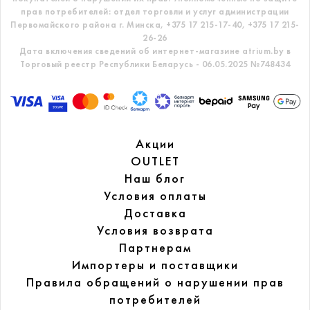
прав потребителей: отдел торговли и услуг администрации
Первомайского района г. Минска,
+375 17 215-17-40, +375 17 215-
26-26
Дата включения сведений об интернет-магазине atrium.by в
Торговый реестр Республики Беларусь - 06.05.2025 №748434
Акции
OUTLET
Наш блог
Условия оплаты
Доставка
Условия возврата
Партнерам
Импортеры и поставщики
Правила обращений
о нарушении прав
потребителей