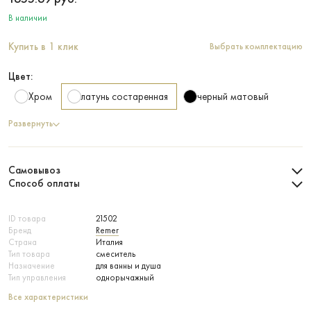
В наличии
Купить в 1 клик
Выбрать комплектацию
Цвет:
Хром
латунь состаренная
черный матовый
Развернуть
Самовывоз
Способ оплаты
ID товара
21502
Бренд
Remer
Страна
Италия
Тип товара
смеситель
Назначение
для ванны и душа
Тип управления
однорычажный
Все характеристики