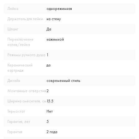
Лейка
однорежимная
Держатель для лейки
на стену
Шланг
Да
Переключение
нажимной
излив/лейка
Режимы ручного душа
1
Керамический
да
картридж
Дизайн
современный стиль
Монтажные отверстия
2
Ширина смесителя, см
15.5
Термостат
Нет
Гарантия, лет
5
Гарантия
2 года