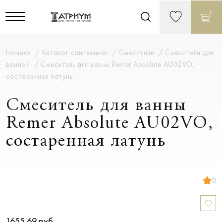
Главная
Каталог сантехники
Смесители
Смесители для
ванной
Смеситель для ванны Remer Absolute AU02VO,
состаренная латунь
Смеситель для ванны
Remer Absolute AU02VO,
состаренная латунь
()
1655.69
руб.