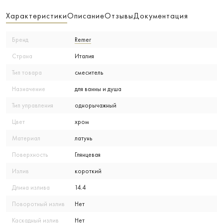
Характеристики
Описание
Отзывы
Документация
Бренд
Remer
Страна
Италия
Тип товара
смеситель
Назначение
для ванны и душа
Тип управления
однорычажный
Цвет
хром
Материал
латунь
Поверхность
Глянцевая
Излив
короткий
Длина излива
14.4
Поворотный излив
Нет
Каскадный излив
Нет