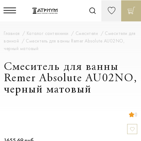
Главная
Каталог сантехники
Смесители
Смесители для
ванной
Смеситель для ванны Remer Absolute AU02NO,
черный матовый
Смеситель для ванны
Remer Absolute AU02NO,
черный матовый
()
1655.69
руб.