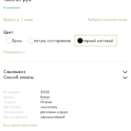
В наличии
Купить в 1 клик
Выбрать комплектацию
Цвет:
Хром
латунь состаренная
черный матовый
Развернуть
Самовывоз
Способ оплаты
ID товара
21502
Бренд
Remer
Страна
Италия
Тип товара
смеситель
Назначение
для ванны и душа
Тип управления
однорычажный
Все характеристики