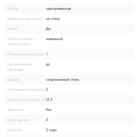
Лейка
однорежимная
Держатель для лейки
на стену
Шланг
Да
Переключение
нажимной
излив/лейка
Режимы ручного душа
1
Керамический
да
картридж
Дизайн
современный стиль
Монтажные отверстия
2
Ширина смесителя, см
15.5
Термостат
Нет
Гарантия, лет
5
Гарантия
2 года