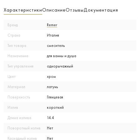
Характеристики
Описание
Отзывы
Документация
Бренд
Remer
Страна
Италия
Тип товара
смеситель
Назначение
для ванны и душа
Тип управления
однорычажный
Цвет
хром
Материал
латунь
Поверхность
Глянцевая
Излив
короткий
Длина излива
14.4
Поворотный излив
Нет
Каскадный излив
Нет