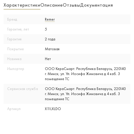
Характеристики
Описание
Отзывы
Документация
Бренд
Remer
Гарантия, лет
5
Гарантия
2 года
Покрытие
Матовая
Новинка
Нет
Импортер
ООО КераСмарт. Республика Беларусь, 220140
г. Минск; ул. Ул. Иосифа Жиновича д 4 каб. 3
помещение ТС
Сервисная служба
ООО КераСмарт. Республика Беларусь, 220140
г. Минск; ул. Ул. Иосифа Жиновича д 4 каб. 3
помещение ТС
Артикул
X11LXLDO