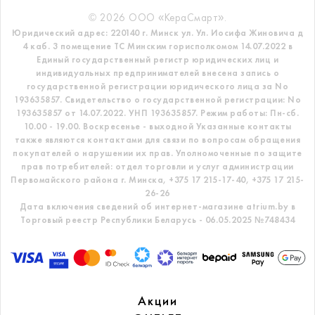
© 2026 ООО «КераСмарт».
Юридический адрес: 220140 г. Минск ул. Ул. Иосифа Жиновича д
4 каб. 3 помещение ТС
Минским горисполкомом 14.07.2022 в
Единый государственный регистр
юридических лиц и
индивидуальных предпринимателей внесена запись о
государственной регистрации юридического лица за No
193635857.
Свидетельство о государственной регистрации: No
193635857 от 14.07.2022. УНП 193635857.
Режим работы: Пн-сб.
10.00 - 19.00. Воскресенье - выходной
Указанные контакты
также являются контактами для связи по вопросам обращения
покупателей о нарушении их прав.
Уполномоченные по защите
прав потребителей: отдел торговли и услуг администрации
Первомайского района г. Минска,
+375 17 215-17-40, +375 17 215-
26-26
Дата включения сведений об интернет-магазине atrium.by в
Торговый реестр Республики Беларусь - 06.05.2025 №748434
Акции