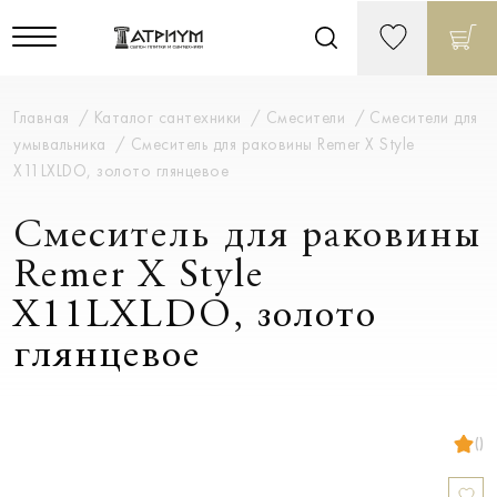
Главная
Каталог сантехники
Смесители
Смесители для
умывальника
Смеситель для раковины Remer X Style
X11LXLDO, золото глянцевое
Смеситель для раковины
Remer X Style
X11LXLDO, золото
глянцевое
()